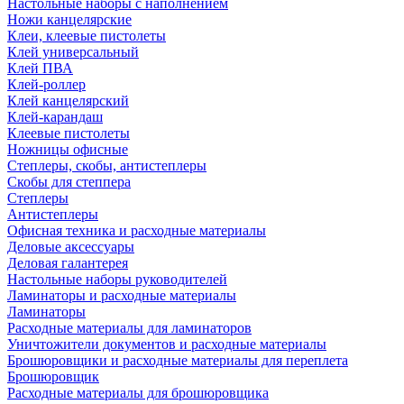
Настольные наборы с наполнением
Ножи канцелярские
Клеи, клеевые пистолеты
Клей универсальный
Клей ПВА
Клей-роллер
Клей канцелярский
Клей-карандаш
Клеевые пистолеты
Ножницы офисные
Степлеры, скобы, антистеплеры
Скобы для степпера
Степлеры
Антистеплеры
Офисная техника и расходные материалы
Деловые аксессуары
Деловая галантерея
Настольные наборы руководителей
Ламинаторы и расходные материалы
Ламинаторы
Расходные материалы для ламинаторов
Уничтожители документов и расходные материалы
Брошюровщики и расходные материалы для переплета
Брошюровщик
Расходные материалы для брошюровщика