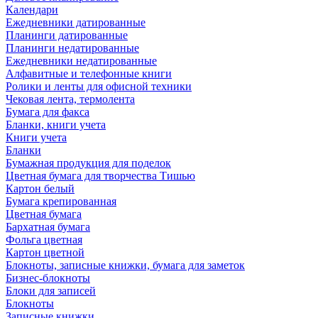
Календари
Ежедневники датированные
Планинги датированные
Планинги недатированные
Ежедневники недатированные
Алфавитные и телефонные книги
Ролики и ленты для офисной техники
Чековая лента, термолента
Бумага для факса
Бланки, книги учета
Книги учета
Бланки
Бумажная продукция для поделок
Цветная бумага для творчества Тишью
Картон белый
Бумага крепированная
Цветная бумага
Бархатная бумага
Фольга цветная
Картон цветной
Блокноты, записные книжки, бумага для заметок
Бизнес-блокноты
Блоки для записей
Блокноты
Записные книжки