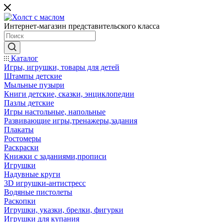
Интернет-магазин представительского класса
Каталог
Игры, игрушки, товары для детей
Штампы детские
Мыльные пузыри
Книги детские, сказки, энциклопедии
Пазлы детские
Игры настольные, напольные
Развивающие игры,тренажеры,задания
Плакаты
Ростомеры
Раскраски
Книжки с заданиями,прописи
Игрушки
Надувные круги
3D игрушки-антистресс
Водяные пистолеты
Раскопки
Игрушки, указки, брелки, фигурки
Игрушки для купания