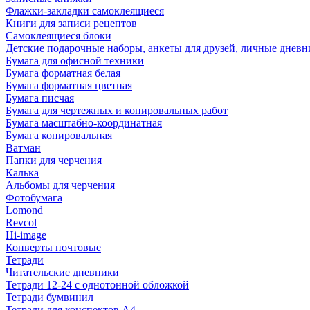
Флажки-закладки самоклеящиеся
Книги для записи рецептов
Самоклеящиеся блоки
Детские подарочные наборы, анкеты для друзей, личные днев
Бумага для офисной техники
Бумага форматная белая
Бумага форматная цветная
Бумага писчая
Бумага для чертежных и копировальных работ
Бумага масштабно-координатная
Бумага копировальная
Ватман
Папки для черчения
Калька
Альбомы для черчения
Фотобумага
Lomond
Revcol
Hi-image
Конверты почтовые
Тетради
Читательские дневники
Тетради 12-24 с однотонной обложкой
Тетради бумвинил
Тетради для конспектов А4