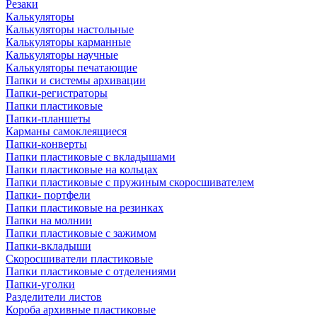
Резаки
Калькуляторы
Калькуляторы настольные
Калькуляторы карманные
Калькуляторы научные
Калькуляторы печатающие
Папки и системы архивации
Папки-регистраторы
Папки пластиковые
Папки-планшеты
Карманы самоклеящиеся
Папки-конверты
Папки пластиковые с вкладышами
Папки пластиковые на кольцах
Папки пластиковые с пружиным скоросшивателем
Папки- портфели
Папки пластиковые на резинках
Папки на молнии
Папки пластиковые с зажимом
Папки-вкладыши
Скоросшиватели пластиковые
Папки пластиковые с отделениями
Папки-уголки
Разделители листов
Короба архивные пластиковые