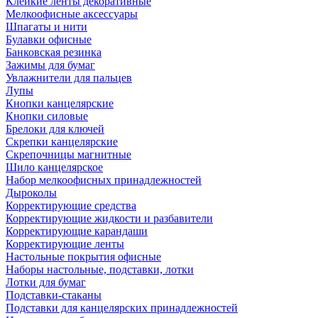
Клейкие ленты декоративные
Мелкоофисные аксессуары
Шпагаты и нити
Булавки офисные
Банковская резинка
Зажимы для бумаг
Увлажнители для пальцев
Лупы
Кнопки канцелярские
Кнопки силовые
Брелоки для ключей
Скрепки канцелярские
Скрепочницы магнитные
Шило канцелярское
Набор мелкоофисных принадлежностей
Дыроколы
Корректирующие средства
Корректирующие жидкости и разбавители
Корректирующие карандаши
Корректирующие ленты
Настольные покрытия офисные
Наборы настольные, подставки, лотки
Лотки для бумаг
Подставки-стаканы
Подставки для канцелярских принадлежностей