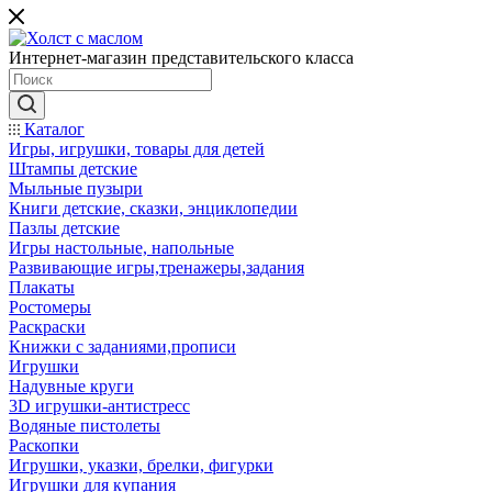
Интернет-магазин представительского класса
Каталог
Игры, игрушки, товары для детей
Штампы детские
Мыльные пузыри
Книги детские, сказки, энциклопедии
Пазлы детские
Игры настольные, напольные
Развивающие игры,тренажеры,задания
Плакаты
Ростомеры
Раскраски
Книжки с заданиями,прописи
Игрушки
Надувные круги
3D игрушки-антистресс
Водяные пистолеты
Раскопки
Игрушки, указки, брелки, фигурки
Игрушки для купания