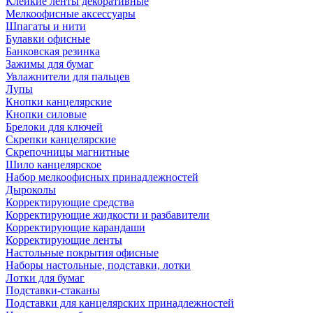
Клейкие ленты декоративные
Мелкоофисные аксессуары
Шпагаты и нити
Булавки офисные
Банковская резинка
Зажимы для бумаг
Увлажнители для пальцев
Лупы
Кнопки канцелярские
Кнопки силовые
Брелоки для ключей
Скрепки канцелярские
Скрепочницы магнитные
Шило канцелярское
Набор мелкоофисных принадлежностей
Дыроколы
Корректирующие средства
Корректирующие жидкости и разбавители
Корректирующие карандаши
Корректирующие ленты
Настольные покрытия офисные
Наборы настольные, подставки, лотки
Лотки для бумаг
Подставки-стаканы
Подставки для канцелярских принадлежностей