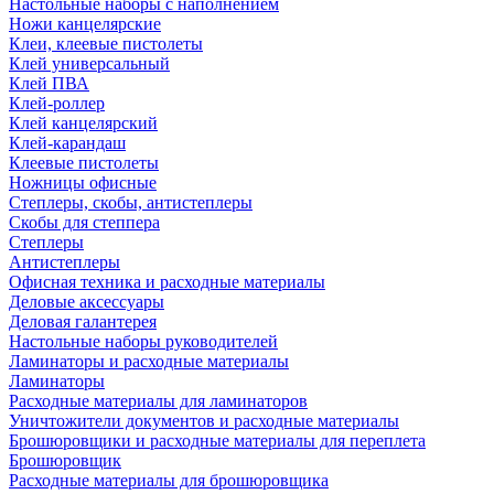
Настольные наборы с наполнением
Ножи канцелярские
Клеи, клеевые пистолеты
Клей универсальный
Клей ПВА
Клей-роллер
Клей канцелярский
Клей-карандаш
Клеевые пистолеты
Ножницы офисные
Степлеры, скобы, антистеплеры
Скобы для степпера
Степлеры
Антистеплеры
Офисная техника и расходные материалы
Деловые аксессуары
Деловая галантерея
Настольные наборы руководителей
Ламинаторы и расходные материалы
Ламинаторы
Расходные материалы для ламинаторов
Уничтожители документов и расходные материалы
Брошюровщики и расходные материалы для переплета
Брошюровщик
Расходные материалы для брошюровщика