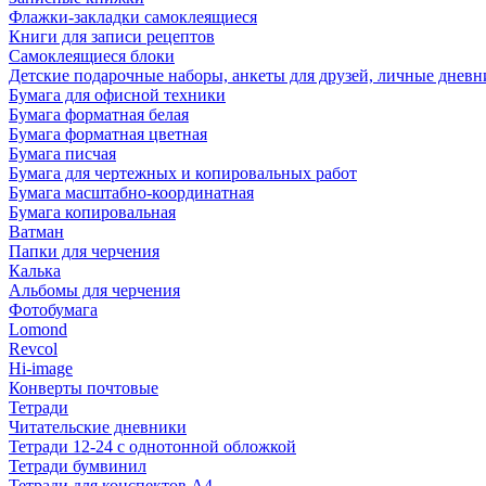
Флажки-закладки самоклеящиеся
Книги для записи рецептов
Самоклеящиеся блоки
Детские подарочные наборы, анкеты для друзей, личные днев
Бумага для офисной техники
Бумага форматная белая
Бумага форматная цветная
Бумага писчая
Бумага для чертежных и копировальных работ
Бумага масштабно-координатная
Бумага копировальная
Ватман
Папки для черчения
Калька
Альбомы для черчения
Фотобумага
Lomond
Revcol
Hi-image
Конверты почтовые
Тетради
Читательские дневники
Тетради 12-24 с однотонной обложкой
Тетради бумвинил
Тетради для конспектов А4