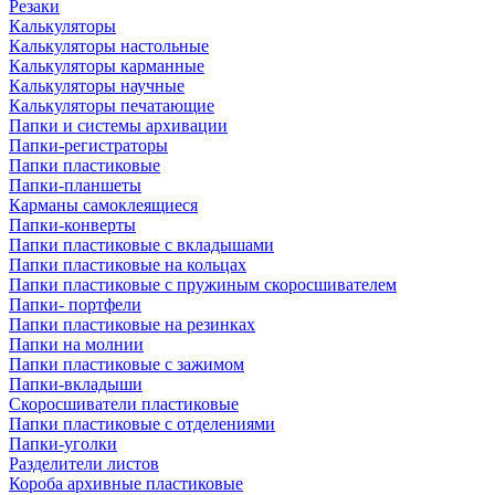
Резаки
Калькуляторы
Калькуляторы настольные
Калькуляторы карманные
Калькуляторы научные
Калькуляторы печатающие
Папки и системы архивации
Папки-регистраторы
Папки пластиковые
Папки-планшеты
Карманы самоклеящиеся
Папки-конверты
Папки пластиковые с вкладышами
Папки пластиковые на кольцах
Папки пластиковые с пружиным скоросшивателем
Папки- портфели
Папки пластиковые на резинках
Папки на молнии
Папки пластиковые с зажимом
Папки-вкладыши
Скоросшиватели пластиковые
Папки пластиковые с отделениями
Папки-уголки
Разделители листов
Короба архивные пластиковые