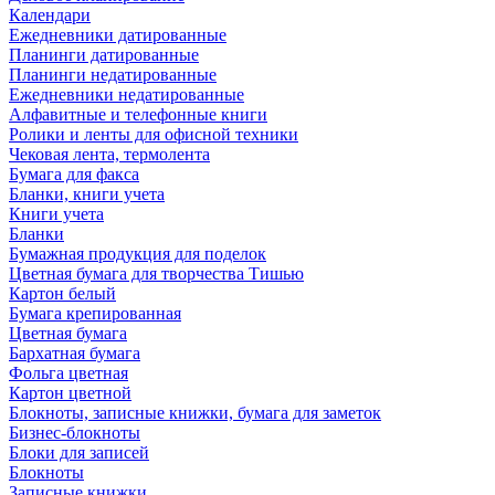
Календари
Ежедневники датированные
Планинги датированные
Планинги недатированные
Ежедневники недатированные
Алфавитные и телефонные книги
Ролики и ленты для офисной техники
Чековая лента, термолента
Бумага для факса
Бланки, книги учета
Книги учета
Бланки
Бумажная продукция для поделок
Цветная бумага для творчества Тишью
Картон белый
Бумага крепированная
Цветная бумага
Бархатная бумага
Фольга цветная
Картон цветной
Блокноты, записные книжки, бумага для заметок
Бизнес-блокноты
Блоки для записей
Блокноты
Записные книжки