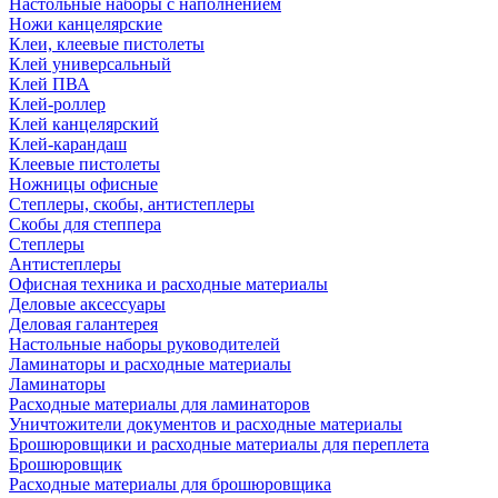
Настольные наборы с наполнением
Ножи канцелярские
Клеи, клеевые пистолеты
Клей универсальный
Клей ПВА
Клей-роллер
Клей канцелярский
Клей-карандаш
Клеевые пистолеты
Ножницы офисные
Степлеры, скобы, антистеплеры
Скобы для степпера
Степлеры
Антистеплеры
Офисная техника и расходные материалы
Деловые аксессуары
Деловая галантерея
Настольные наборы руководителей
Ламинаторы и расходные материалы
Ламинаторы
Расходные материалы для ламинаторов
Уничтожители документов и расходные материалы
Брошюровщики и расходные материалы для переплета
Брошюровщик
Расходные материалы для брошюровщика