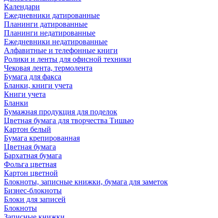
Календари
Ежедневники датированные
Планинги датированные
Планинги недатированные
Ежедневники недатированные
Алфавитные и телефонные книги
Ролики и ленты для офисной техники
Чековая лента, термолента
Бумага для факса
Бланки, книги учета
Книги учета
Бланки
Бумажная продукция для поделок
Цветная бумага для творчества Тишью
Картон белый
Бумага крепированная
Цветная бумага
Бархатная бумага
Фольга цветная
Картон цветной
Блокноты, записные книжки, бумага для заметок
Бизнес-блокноты
Блоки для записей
Блокноты
Записные книжки