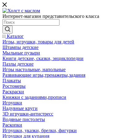
Интернет-магазин представительского класса
Каталог
Игры, игрушки, товары для детей
Штампы детские
Мыльные пузыри
Книги детские, сказки, энциклопедии
Пазлы детские
Игры настольные, напольные
Развивающие игры,тренажеры,задания
Плакаты
Ростомеры
Раскраски
Книжки с заданиями,прописи
Игрушки
Надувные круги
3D игрушки-антистресс
Водяные пистолеты
Раскопки
Игрушки, указки, брелки, фигурки
Игрушки для купания