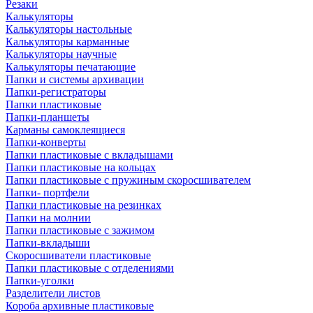
Резаки
Калькуляторы
Калькуляторы настольные
Калькуляторы карманные
Калькуляторы научные
Калькуляторы печатающие
Папки и системы архивации
Папки-регистраторы
Папки пластиковые
Папки-планшеты
Карманы самоклеящиеся
Папки-конверты
Папки пластиковые с вкладышами
Папки пластиковые на кольцах
Папки пластиковые с пружиным скоросшивателем
Папки- портфели
Папки пластиковые на резинках
Папки на молнии
Папки пластиковые с зажимом
Папки-вкладыши
Скоросшиватели пластиковые
Папки пластиковые с отделениями
Папки-уголки
Разделители листов
Короба архивные пластиковые