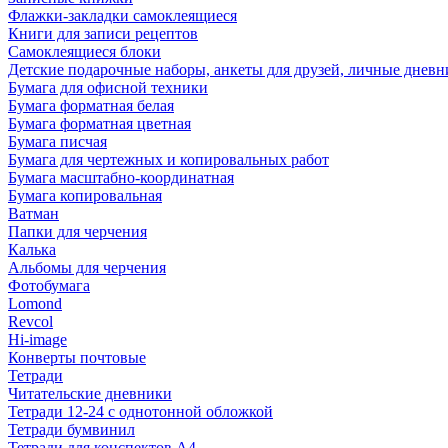
Флажки-закладки самоклеящиеся
Книги для записи рецептов
Самоклеящиеся блоки
Детские подарочные наборы, анкеты для друзей, личные днев
Бумага для офисной техники
Бумага форматная белая
Бумага форматная цветная
Бумага писчая
Бумага для чертежных и копировальных работ
Бумага масштабно-координатная
Бумага копировальная
Ватман
Папки для черчения
Калька
Альбомы для черчения
Фотобумага
Lomond
Revcol
Hi-image
Конверты почтовые
Тетради
Читательские дневники
Тетради 12-24 с однотонной обложкой
Тетради бумвинил
Тетради для конспектов А4