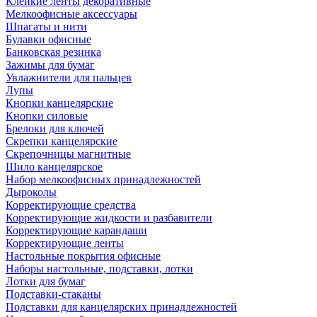
Клейкие ленты декоративные
Мелкоофисные аксессуары
Шпагаты и нити
Булавки офисные
Банковская резинка
Зажимы для бумаг
Увлажнители для пальцев
Лупы
Кнопки канцелярские
Кнопки силовые
Брелоки для ключей
Скрепки канцелярские
Скрепочницы магнитные
Шило канцелярское
Набор мелкоофисных принадлежностей
Дыроколы
Корректирующие средства
Корректирующие жидкости и разбавители
Корректирующие карандаши
Корректирующие ленты
Настольные покрытия офисные
Наборы настольные, подставки, лотки
Лотки для бумаг
Подставки-стаканы
Подставки для канцелярских принадлежностей