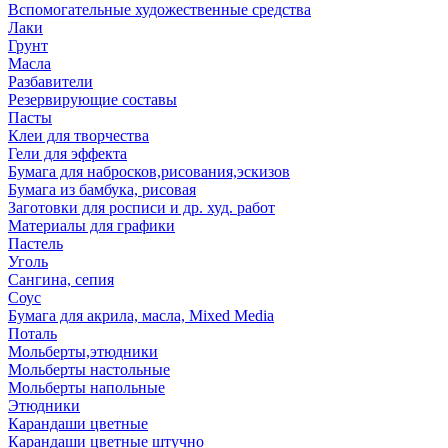
Вспомогательные художественные средства
Лаки
Грунт
Масла
Разбавители
Резервирующие составы
Пасты
Клеи для творчества
Гели для эффекта
Бумага для набросков,рисования,эскизов
Бумага из бамбука, рисовая
Заготовки для росписи и др. худ. работ
Материалы для графики
Пастель
Уголь
Сангина, сепия
Соус
Бумага для акрила, масла, Mixed Media
Поталь
Мольберты,этюдники
Мольберты настольные
Мольберты напольные
Этюдники
Карандаши цветные
Карандаши цветные штучно