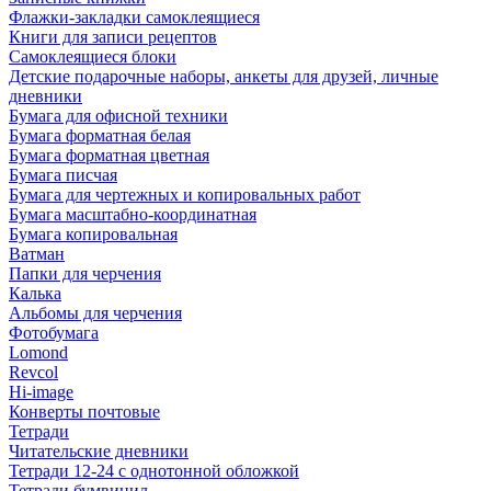
Флажки-закладки самоклеящиеся
Книги для записи рецептов
Самоклеящиеся блоки
Детские подарочные наборы, анкеты для друзей, личные
дневники
Бумага для офисной техники
Бумага форматная белая
Бумага форматная цветная
Бумага писчая
Бумага для чертежных и копировальных работ
Бумага масштабно-координатная
Бумага копировальная
Ватман
Папки для черчения
Калька
Альбомы для черчения
Фотобумага
Lomond
Revcol
Hi-image
Конверты почтовые
Тетради
Читательские дневники
Тетради 12-24 с однотонной обложкой
Тетради бумвинил