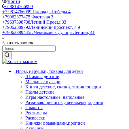
Войти
+7 9814766999
+7 9814766999
Площадь Победы 4
+79062377475
Флотская 3
+79637398738
Летний Проезд 33
+79062389792
Ленинский проспект, 7-9
+79062389445
г. Черняховск , улица Ленина, 41
Заказать звонок
Игры, игрушки, товары для детей
Штампы детские
Мыльные пузыри
Книги детские, сказки, энциклопедии
Пазлы детские
Игры настольные, напольные
Развивающие игры,тренажеры,задания
Плакаты
Ростомеры
Раскраски
Книжки с заданиями,прописи
Игрушки