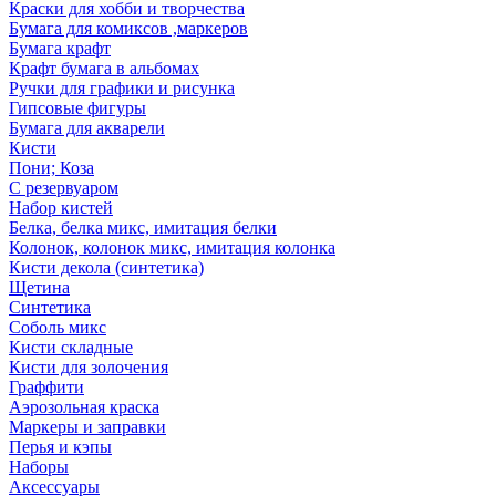
Краски для хобби и творчества
Бумага для комиксов ,маркеров
Бумага крафт
Крафт бумага в альбомах
Ручки для графики и рисунка
Гипсовые фигуры
Бумага для акварели
Кисти
Пони; Коза
С резервуаром
Набор кистей
Белка, белка микс, имитация белки
Колонок, колонок микс, имитация колонка
Кисти декола (синтетика)
Щетина
Синтетика
Соболь микс
Кисти складные
Кисти для золочения
Граффити
Аэрозольная краска
Маркеры и заправки
Перья и кэпы
Наборы
Аксессуары