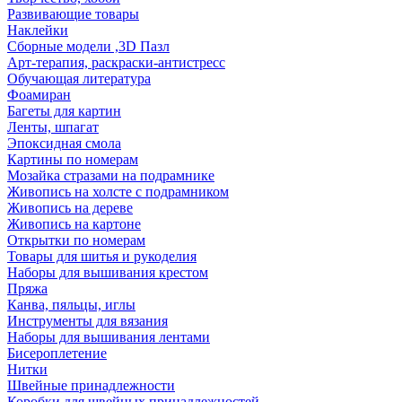
Развивающие товары
Наклейки
Сборные модели ,3D Пазл
Арт-терапия, раскраски-антистресс
Обучающая литература
Фоамиран
Багеты для картин
Ленты, шпагат
Эпоксидная смола
Картины по номерам
Мозайка стразами на подрамнике
Живопись на холсте с подрамником
Живопись на дереве
Живопись на картоне
Открытки по номерам
Товары для шитья и рукоделия
Наборы для вышивания крестом
Пряжа
Канва, пяльцы, иглы
Инструменты для вязания
Наборы для вышивания лентами
Бисероплетение
Нитки
Швейные принадлежности
Коробки для швейных принадлежностей