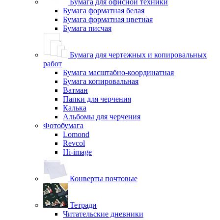
Бумага для офисной техники
Бумага форматная белая
Бумага форматная цветная
Бумага писчая
Бумага для чертежных и копировальных
работ
Бумага масштабно-координатная
Бумага копировальная
Ватман
Папки для черчения
Калька
Альбомы для черчения
Фотобумага
Lomond
Revcol
Hi-image
Конверты почтовые
Тетради
Читательские дневники