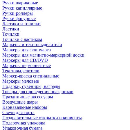
Ручки шариковые
Ручки капиллярные
Ручки-роллеры
Ручки фигурные
Ластики и точилки
Ластики
Точилки
Точилки с ластиком
Маркеры и текстовыделители
Маркеры для флипчарта
Маркеры для магнитно-маркерной доски
Маркеры для CD/DVD
Маркеры перманентные
Текстовыделители
Маркер-краска специальные
Маркеры меловые
Подарки, сувениры, награды
Товары для проведения праздников
Праздничные аксессуары
Воздушные шары
Карнавальные наборы
Свечи для торта
Поздравительные открытки и конверты
Подарочная упаковка
Упаковочная бумага