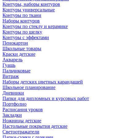
Контуры, наборы контуров
Контуры универсальные
Контуры по ткани
Наборы контуров
Контуры по стеклу и керамике
Контуры по шелку
Контуры с эффектами
Пенокартон
Школьные товары
Краски детские
Акварель
Гуашь
Пальчиковые
Витраж
Наборы детских цветных карандашей
Школьное планирование
Дневники
Папки для дипломных и курсовых работ
Портфолио
Расписания уроков
Закладки
Ножницы детские
Настольные покрытия детские
Светоотражатели
Папки-сумки с ручками