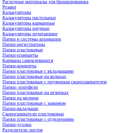
Расходные материалы для брошюровщика
Резаки
Калькуляторы
Калькуляторы настольные
Калькуляторы карманные
Калькуляторы научные
Калькуляторы печатающие
Папки и системы архивации
Папки-регистраторы
Папки пластиковые
Папки-планшеты
Карманы самоклеящиеся
Папки-конверты
Папки пластиковые с вкладышами
Папки пластиковые на кольцах
Папки пластиковые с пружиным скоросшивателем
Папки- портфели
Папки пластиковые на резинках
Папки на молнии
Папки пластиковые с зажимом
Папки-вкладыши
Скоросшиватели пластиковые
Папки пластиковые с отделениями
Папки-уголки
Разделители листов