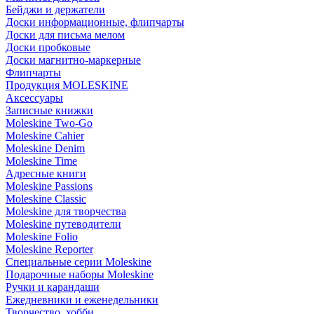
Бейджи и держатели
Доски информационные, флипчарты
Доски для письма мелом
Доски пробковые
Доски магнитно-маркерные
Флипчарты
Продукция MOLESKINE
Аксессуары
Записные книжки
Moleskine Two-Go
Moleskine Cahier
Moleskine Denim
Moleskine Time
Адресные книги
Moleskine Passions
Moleskine Classic
Moleskine для творчества
Moleskine путеводители
Moleskine Folio
Moleskine Reporter
Специальные серии Moleskine
Подарочные наборы Moleskine
Ручки и карандаши
Ежедневники и еженедельники
Творчество, хобби