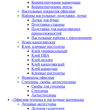
Корректирующие карандаши
Корректирующие ленты
Настольные покрытия офисные
Наборы настольные, подставки, лотки
Лотки для бумаг
Подставки-стаканы
Подставки для канцелярских
принадлежностей
Настольные наборы с наполнением
Ножи канцелярские
Клеи, клеевые пистолеты
Клей универсальный
Клей ПВА
Клей-роллер
Клей канцелярский
Клей-карандаш
Клеевые пистолеты
Ножницы офисные
Степлеры, скобы, антистеплеры
Скобы для степпера
Степлеры
Антистеплеры
Офисная техника и расходные материалы
Деловые аксессуары
Деловая галантерея