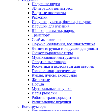
Надувные круги
3D игрушки-антистресс
Водяные пистолеты
Раскопки
Игрушки, указки, брелки, фигурки
Игрушки для купания
Шашки, шахматы, нарды
Транспорт
Слаймы, сквиши
Оружие, солдатики, военная техника
Летние игрушки и игрушки для улицы
Сюжетно-ролевые игры
Музыкальные инструменты
Спортивные товары
Косметика и аксессуары для девочек
Головоломки, логические
Куклы, пупсы, аксессуары
Животные
Посуда
Музыкальные игрушки
Игры рыбалки
Роботы, трансформеры
Развивающие игрушки
Конструкторы
Конструкторы пластиковые