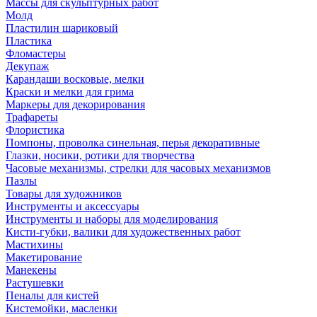
Массы для скульптурных работ
Молд
Пластилин шариковый
Пластика
Фломастеры
Декупаж
Карандаши восковые, мелки
Краски и мелки для грима
Маркеры для декорирования
Трафареты
Флористика
Помпоны, проволка синельная, перья декоративные
Глазки, носики, ротики для творчества
Часовые механизмы, стрелки для часовых механизмов
Пазлы
Товары для художников
Инструменты и аксессуары
Инструменты и наборы для моделирования
Кисти-губки, валики для художественных работ
Мастихины
Макетирование
Манекены
Растушевки
Пеналы для кистей
Кистемойки, масленки