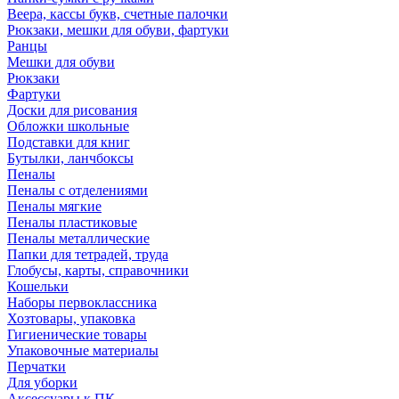
Веера, кассы букв, счетные палочки
Рюкзаки, мешки для обуви, фартуки
Ранцы
Мешки для обуви
Рюкзаки
Фартуки
Доски для рисования
Обложки школьные
Подставки для книг
Бутылки, ланчбоксы
Пеналы
Пеналы с отделениями
Пеналы мягкие
Пеналы пластиковые
Пеналы металлические
Папки для тетрадей, труда
Глобусы, карты, справочники
Кошельки
Наборы первоклассника
Хозтовары, упаковка
Гигиенические товары
Упаковочные материалы
Перчатки
Для уборки
Аксессуары к ПК