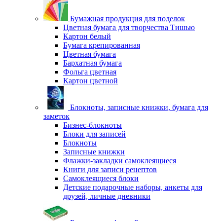
Бумажная продукция для поделок
Цветная бумага для творчества Тишью
Картон белый
Бумага крепированная
Цветная бумага
Бархатная бумага
Фольга цветная
Картон цветной
Блокноты, записные книжки, бумага для
заметок
Бизнес-блокноты
Блоки для записей
Блокноты
Записные книжки
Флажки-закладки самоклеящиеся
Книги для записи рецептов
Самоклеящиеся блоки
Детские подарочные наборы, анкеты для
друзей, личные дневники