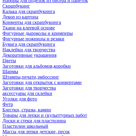
Наборы для поделок из бисера и пайеток
Скрапбукинг
Калька для скрапбукинга
Декор из картона
Конверты для скрапбукинга
Ткани на клеевой основе
Фигурные дыроколы и кримперы
Фигурные ножницы и резаки
Бумага для скрапбукинга
Наклейки для творчества
Декоративные украшения
Цветы
Заготовки для альбомов,коробки
Шармы
Штампы,печати,эмбоссинг
Заготовки для открыток с конвертами
Заготовки для творчества
аксессуары для склейки
Уголки для фото
Фетр
Блестки, стразы, камни
Товары для лепки и скульптурных работ
Доски и стеки для пластилина
Пластилин школьный
Массы для лепки детские, песок