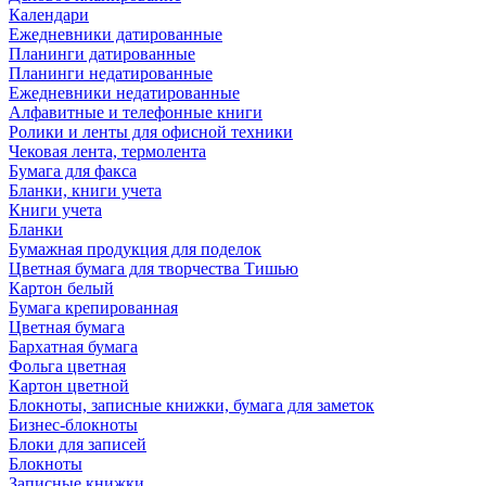
Календари
Ежедневники датированные
Планинги датированные
Планинги недатированные
Ежедневники недатированные
Алфавитные и телефонные книги
Ролики и ленты для офисной техники
Чековая лента, термолента
Бумага для факса
Бланки, книги учета
Книги учета
Бланки
Бумажная продукция для поделок
Цветная бумага для творчества Тишью
Картон белый
Бумага крепированная
Цветная бумага
Бархатная бумага
Фольга цветная
Картон цветной
Блокноты, записные книжки, бумага для заметок
Бизнес-блокноты
Блоки для записей
Блокноты
Записные книжки