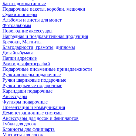
Банты декоративные
Подарочные пакеты, коробки, мешочки
Сумки-шопперы
Альбомы и листы для монет
Фотоальбомы
Новогодние аксессуары
Наградная и поздравительная продукция
Брелоки, Магниты
Благодарности, грамоты, дипломы
Дизайн-бумага
Папки адресные
Рамки для фотографий
Подарочные письменные принадлежности
Ручки-роллеры подарочные
Ручки шариковые подарочные
Ручки перьевые подарочные
Карандаши подарочные
Аксессуары
Футляры подарочные
Презентация и коммуникация
Демонстрационные системы
Аксессуары для досок и флипчартов
Губки для досок
Блокноты для флипчарта
Магниты для досок