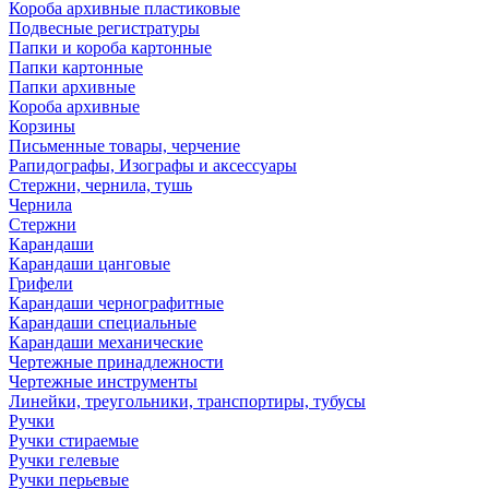
Короба архивные пластиковые
Подвесные регистратуры
Папки и короба картонные
Папки картонные
Папки архивные
Короба архивные
Корзины
Письменные товары, черчение
Рапидографы, Изографы и аксессуары
Стержни, чернила, тушь
Чернила
Стержни
Карандаши
Карандаши цанговые
Грифели
Карандаши чернографитные
Карандаши специальные
Карандаши механические
Чертежные принадлежности
Чертежные инструменты
Линейки, треугольники, транспортиры, тубусы
Ручки
Ручки стираемые
Ручки гелевые
Ручки перьевые