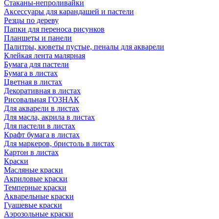
Стаканы-непроливайки
Аксессуары для карандашей и пастели
Резцы по дереву
Папки для переноса рисунков
Планшеты и панели
Палитры, кюветы пустые, пеналы для акварели
Клейкая лента малярная
Бумага для пастели
Бумага в листах
Цветная в листах
Декоративная в листах
Рисовальная ГОЗНАК
Для акварели в листах
Для масла, акрила в листах
Для пастели в листах
Крафт бумага в листах
Для маркеров, бристоль в листах
Картон в листах
Краски
Масляные краски
Акриловые краски
Темперные краски
Акварельные краски
Гуашевые краски
Аэрозольные краски