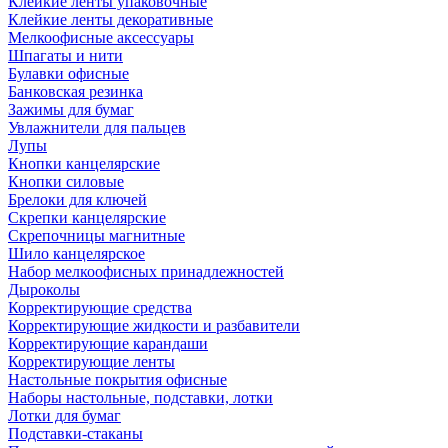
Клейкие ленты упаковочные
Клейкие ленты декоративные
Мелкоофисные аксессуары
Шпагаты и нити
Булавки офисные
Банковская резинка
Зажимы для бумаг
Увлажнители для пальцев
Лупы
Кнопки канцелярские
Кнопки силовые
Брелоки для ключей
Скрепки канцелярские
Скрепочницы магнитные
Шило канцелярское
Набор мелкоофисных принадлежностей
Дыроколы
Корректирующие средства
Корректирующие жидкости и разбавители
Корректирующие карандаши
Корректирующие ленты
Настольные покрытия офисные
Наборы настольные, подставки, лотки
Лотки для бумаг
Подставки-стаканы