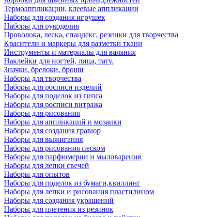
Термоаппликации, клеевые аппликации
Наборы для создания игрушек
Наборы для рукоделия
Проволока, леска, спандекс, резинки для творчества
Красители и маркеры для разметки ткани
Инструменты и материалы для валяния
Наклейки для ногтей, лица, тату.
Значки, брелоки, броши
Наборы для творчества
Наборы для росписи изделий
Наборы для поделок из гипса
Наборы для росписи витража
Наборы для рисования
Наборы для аппликаций и мозаики
Наборы для создания гравюр
Наборы для выжигания
Наборы для рисования песком
Наборы для парфюмерии и мыловарения
Наборы для лепки свечей
Наборы для опытов
Наборы для поделок из бумаги,квиллинг
Наборы для лепки и рисования пластилином
Наборы для создания украшений
Наборы для плетения из резинок