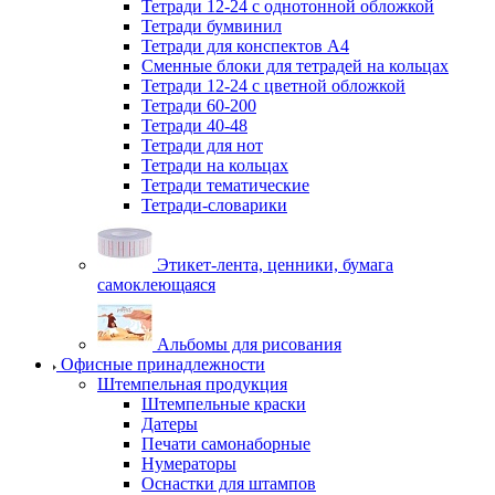
Тетради 12-24 с однотонной обложкой
Тетради бумвинил
Тетради для конспектов А4
Сменные блоки для тетрадей на кольцах
Тетради 12-24 с цветной обложкой
Тетради 60-200
Тетради 40-48
Тетради для нот
Тетради на кольцах
Тетради тематические
Тетради-словарики
Этикет-лента, ценники, бумага
самоклеющаяся
Альбомы для рисования
Офисные принадлежности
Штемпельная продукция
Штемпельные краски
Датеры
Печати самонаборные
Нумераторы
Оснастки для штампов