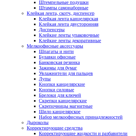
Штемпельные подушки
Штампы самонаборные
Клейкая лента, скотч, диспенсер
Клейкая лента канцелярская
Клейкая лента двусторонняя
Диспенсеры
Клейкие ленты упаковочные
Клейкие ленты декоративные
Мелкоофисные аксессуары
Шпагаты и нити
Булавки офисные
Банковская резинка
Зажимы для бумаг
Увлажнители для пальцев
Лупы
Кнопки канцелярские
Кнопки силовые
Брелоки для ключей
Скрепки канцелярские
Скрепочницы магнитные
Шило канцелярское
Набор мелкоофисных принадлежностей
Дыроколы
Корректирующие средства
Корректирующие жидкости и разбавители