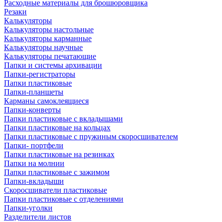
Расходные материалы для брошюровщика
Резаки
Калькуляторы
Калькуляторы настольные
Калькуляторы карманные
Калькуляторы научные
Калькуляторы печатающие
Папки и системы архивации
Папки-регистраторы
Папки пластиковые
Папки-планшеты
Карманы самоклеящиеся
Папки-конверты
Папки пластиковые с вкладышами
Папки пластиковые на кольцах
Папки пластиковые с пружиным скоросшивателем
Папки- портфели
Папки пластиковые на резинках
Папки на молнии
Папки пластиковые с зажимом
Папки-вкладыши
Скоросшиватели пластиковые
Папки пластиковые с отделениями
Папки-уголки
Разделители листов