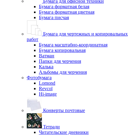
Бумага для офисной техники
Бумага форматная белая
Бумага форматная цветная
Бумага писчая
Бумага для чертежных и копировальных
работ
Бумага масштабно-координатная
Бумага копировальная
Ватман
Папки для черчения
Калька
Альбомы для черчения
Фотобумага
Lomond
Revcol
Hi-image
Конверты почтовые
Тетради
Читательские дневники