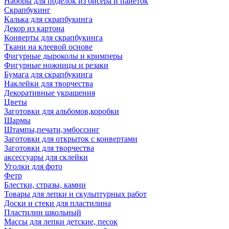
Наборы для поделок из бисера и пайеток
Скрапбукинг
Калька для скрапбукинга
Декор из картона
Конверты для скрапбукинга
Ткани на клеевой основе
Фигурные дыроколы и кримперы
Фигурные ножницы и резаки
Бумага для скрапбукинга
Наклейки для творчества
Декоративные украшения
Цветы
Заготовки для альбомов,коробки
Шармы
Штампы,печати,эмбоссинг
Заготовки для открыток с конвертами
Заготовки для творчества
аксессуары для склейки
Уголки для фото
Фетр
Блестки, стразы, камни
Товары для лепки и скульптурных работ
Доски и стеки для пластилина
Пластилин школьный
Массы для лепки детские, песок