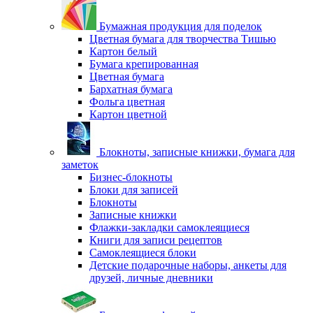
Бумажная продукция для поделок
Цветная бумага для творчества Тишью
Картон белый
Бумага крепированная
Цветная бумага
Бархатная бумага
Фольга цветная
Картон цветной
Блокноты, записные книжки, бумага для
заметок
Бизнес-блокноты
Блоки для записей
Блокноты
Записные книжки
Флажки-закладки самоклеящиеся
Книги для записи рецептов
Самоклеящиеся блоки
Детские подарочные наборы, анкеты для
друзей, личные дневники