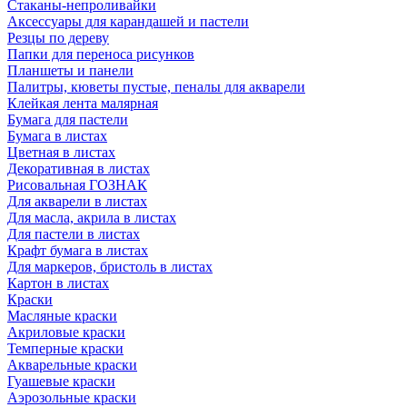
Стаканы-непроливайки
Аксессуары для карандашей и пастели
Резцы по дереву
Папки для переноса рисунков
Планшеты и панели
Палитры, кюветы пустые, пеналы для акварели
Клейкая лента малярная
Бумага для пастели
Бумага в листах
Цветная в листах
Декоративная в листах
Рисовальная ГОЗНАК
Для акварели в листах
Для масла, акрила в листах
Для пастели в листах
Крафт бумага в листах
Для маркеров, бристоль в листах
Картон в листах
Краски
Масляные краски
Акриловые краски
Темперные краски
Акварельные краски
Гуашевые краски
Аэрозольные краски