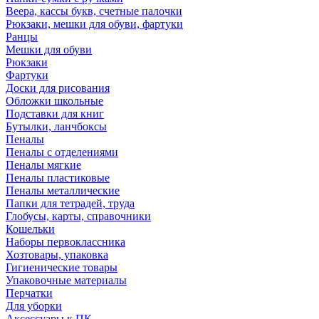
Веера, кассы букв, счетные палочки
Рюкзаки, мешки для обуви, фартуки
Ранцы
Мешки для обуви
Рюкзаки
Фартуки
Доски для рисования
Обложки школьные
Подставки для книг
Бутылки, ланчбоксы
Пеналы
Пеналы с отделениями
Пеналы мягкие
Пеналы пластиковые
Пеналы металлические
Папки для тетрадей, труда
Глобусы, карты, справочники
Кошельки
Наборы первоклассника
Хозтовары, упаковка
Гигиенические товары
Упаковочные материалы
Перчатки
Для уборки
Аксессуары к ПК