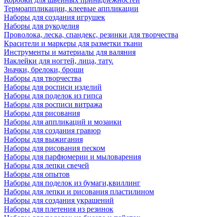
Термоаппликации, клеевые аппликации
Наборы для создания игрушек
Наборы для рукоделия
Проволока, леска, спандекс, резинки для творчества
Красители и маркеры для разметки ткани
Инструменты и материалы для валяния
Наклейки для ногтей, лица, тату.
Значки, брелоки, броши
Наборы для творчества
Наборы для росписи изделий
Наборы для поделок из гипса
Наборы для росписи витража
Наборы для рисования
Наборы для аппликаций и мозаики
Наборы для создания гравюр
Наборы для выжигания
Наборы для рисования песком
Наборы для парфюмерии и мыловарения
Наборы для лепки свечей
Наборы для опытов
Наборы для поделок из бумаги,квиллинг
Наборы для лепки и рисования пластилином
Наборы для создания украшений
Наборы для плетения из резинок