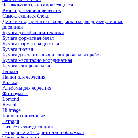
Флажки-закладки самоклеящиеся
Книги для записи рецептов
Самоклеящиеся блоки
Детские подарочные наборы, анкеты для друзей, личные
дневники
Бумага для офисной техники
Бумага форматная белая
Бумага форматная цветная
Бумага писчая
Бумага для чертежных и копировальных работ
Бумага масштабно-координатная
Бумага копировальная
Ватман
Папки для черчения
Калька
Альбомы для черчения
Фотобумага
Lomond
Revcol
Hi-image
Конверты почтовые
Тетради
Читательские дневники
Тетради 12-24 с однотонной обложкой
Тетради бумвинил