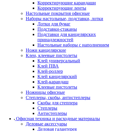
Корректирующие карандаши
Корректирующие ленты
Настольные покрытия офисные
Наборы настольные, подставки, лотки
Лотки для бумаг
Подставки-стаканы
Подставки для канцелярских
принадлежностей
Настольные наборы с наполнением
Ножи канцелярские
Клеи, клеевые пистолеты
Клей универсальный
Клей ПВА
Клей-роллер
Клей канцелярский
Клей-карандаш
Клеевые пистолеты
Ножницы офисные
Степлеры, скобы, антистеплеры
Скобы для степпера
Степлеры
Антистеплеры
Офисная техника и расходные материалы
Деловые аксессуары
Деловая галантерея