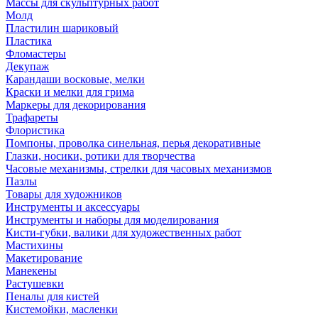
Массы для скульптурных работ
Молд
Пластилин шариковый
Пластика
Фломастеры
Декупаж
Карандаши восковые, мелки
Краски и мелки для грима
Маркеры для декорирования
Трафареты
Флористика
Помпоны, проволка синельная, перья декоративные
Глазки, носики, ротики для творчества
Часовые механизмы, стрелки для часовых механизмов
Пазлы
Товары для художников
Инструменты и аксессуары
Инструменты и наборы для моделирования
Кисти-губки, валики для художественных работ
Мастихины
Макетирование
Манекены
Растушевки
Пеналы для кистей
Кистемойки, масленки