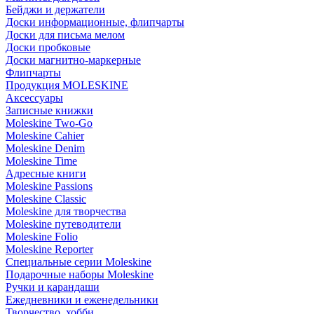
Бейджи и держатели
Доски информационные, флипчарты
Доски для письма мелом
Доски пробковые
Доски магнитно-маркерные
Флипчарты
Продукция MOLESKINE
Аксессуары
Записные книжки
Moleskine Two-Go
Moleskine Cahier
Moleskine Denim
Moleskine Time
Адресные книги
Moleskine Passions
Moleskine Classic
Moleskine для творчества
Moleskine путеводители
Moleskine Folio
Moleskine Reporter
Специальные серии Moleskine
Подарочные наборы Moleskine
Ручки и карандаши
Ежедневники и еженедельники
Творчество, хобби