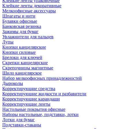
Клейкие ленты упаковочные
Клейкие ленты декоративные
Мелкоофисные аксессуары
Шпагаты и нити
Булавки офисные
Банковская резинка
Зажимы для бумаг
Увлажнители для пальцев
Лупы
Кнопки канцелярские
Кнопки силовые
Брелоки для ключей
Скрепки канцелярские
Скрепочницы магнитные
Шило канцелярское
Набор мелкоофисных принадлежностей
Дыроколы
Корректирующие средства
Корректирующие жидкости и разбавители
Корректирующие карандаши
Корректирующие ленты
Настольные покрытия офисные
Наборы настольные, подставки, лотки
Лотки для бумаг
Подставки-стаканы