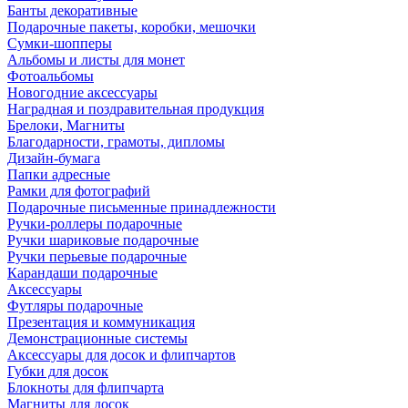
Банты декоративные
Подарочные пакеты, коробки, мешочки
Сумки-шопперы
Альбомы и листы для монет
Фотоальбомы
Новогодние аксессуары
Наградная и поздравительная продукция
Брелоки, Магниты
Благодарности, грамоты, дипломы
Дизайн-бумага
Папки адресные
Рамки для фотографий
Подарочные письменные принадлежности
Ручки-роллеры подарочные
Ручки шариковые подарочные
Ручки перьевые подарочные
Карандаши подарочные
Аксессуары
Футляры подарочные
Презентация и коммуникация
Демонстрационные системы
Аксессуары для досок и флипчартов
Губки для досок
Блокноты для флипчарта
Магниты для досок