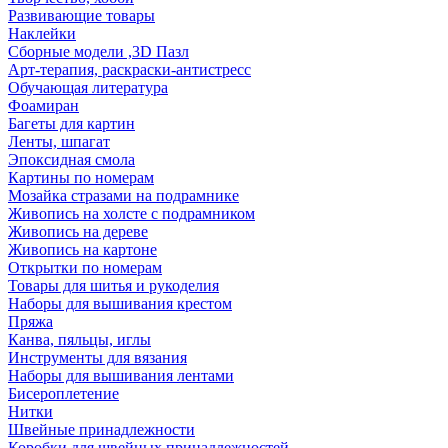
Развивающие товары
Наклейки
Сборные модели ,3D Пазл
Арт-терапия, раскраски-антистресс
Обучающая литература
Фоамиран
Багеты для картин
Ленты, шпагат
Эпоксидная смола
Картины по номерам
Мозайка стразами на подрамнике
Живопись на холсте с подрамником
Живопись на дереве
Живопись на картоне
Открытки по номерам
Товары для шитья и рукоделия
Наборы для вышивания крестом
Пряжа
Канва, пяльцы, иглы
Инструменты для вязания
Наборы для вышивания лентами
Бисероплетение
Нитки
Швейные принадлежности
Коробки для швейных принадлежностей