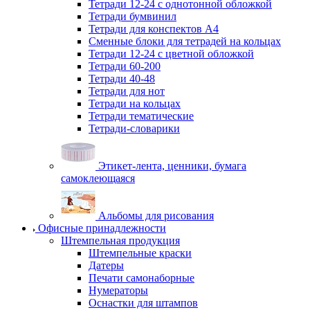
Тетради 12-24 с однотонной обложкой
Тетради бумвинил
Тетради для конспектов А4
Сменные блоки для тетрадей на кольцах
Тетради 12-24 с цветной обложкой
Тетради 60-200
Тетради 40-48
Тетради для нот
Тетради на кольцах
Тетради тематические
Тетради-словарики
Этикет-лента, ценники, бумага
самоклеющаяся
Альбомы для рисования
Офисные принадлежности
Штемпельная продукция
Штемпельные краски
Датеры
Печати самонаборные
Нумераторы
Оснастки для штампов