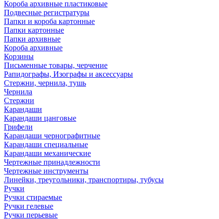
Короба архивные пластиковые
Подвесные регистратуры
Папки и короба картонные
Папки картонные
Папки архивные
Короба архивные
Корзины
Письменные товары, черчение
Рапидографы, Изографы и аксессуары
Стержни, чернила, тушь
Чернила
Стержни
Карандаши
Карандаши цанговые
Грифели
Карандаши чернографитные
Карандаши специальные
Карандаши механические
Чертежные принадлежности
Чертежные инструменты
Линейки, треугольники, транспортиры, тубусы
Ручки
Ручки стираемые
Ручки гелевые
Ручки перьевые