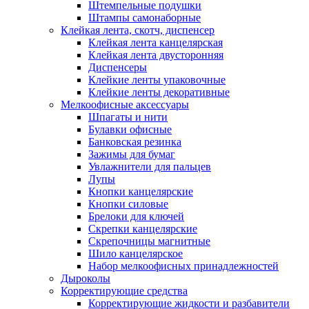
Штемпельные подушки
Штампы самонаборные
Клейкая лента, скотч, диспенсер
Клейкая лента канцелярская
Клейкая лента двусторонняя
Диспенсеры
Клейкие ленты упаковочные
Клейкие ленты декоративные
Мелкоофисные аксессуары
Шпагаты и нити
Булавки офисные
Банковская резинка
Зажимы для бумаг
Увлажнители для пальцев
Лупы
Кнопки канцелярские
Кнопки силовые
Брелоки для ключей
Скрепки канцелярские
Скрепочницы магнитные
Шило канцелярское
Набор мелкоофисных принадлежностей
Дыроколы
Корректирующие средства
Корректирующие жидкости и разбавители