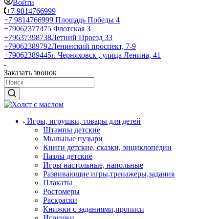
Войти
+7 9814766999
+7 9814766999
Площадь Победы 4
+79062377475
Флотская 3
+79637398738
Летний Проезд 33
+79062389792
Ленинский проспект, 7-9
+79062389445
г. Черняховск , улица Ленина, 41
Заказать звонок
Игры, игрушки, товары для детей
Штампы детские
Мыльные пузыри
Книги детские, сказки, энциклопедии
Пазлы детские
Игры настольные, напольные
Развивающие игры,тренажеры,задания
Плакаты
Ростомеры
Раскраски
Книжки с заданиями,прописи
Игрушки