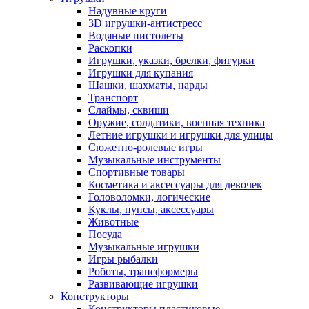
Надувные круги
3D игрушки-антистресс
Водяные пистолеты
Раскопки
Игрушки, указки, брелки, фигурки
Игрушки для купания
Шашки, шахматы, нарды
Транспорт
Слаймы, сквиши
Оружие, солдатики, военная техника
Летние игрушки и игрушки для улицы
Сюжетно-ролевые игры
Музыкальные инструменты
Спортивные товары
Косметика и аксессуары для девочек
Головоломки, логические
Куклы, пупсы, аксессуары
Животные
Посуда
Музыкальные игрушки
Игры рыбалки
Роботы, трансформеры
Развивающие игрушки
Конструкторы
Конструкторы пластиковые