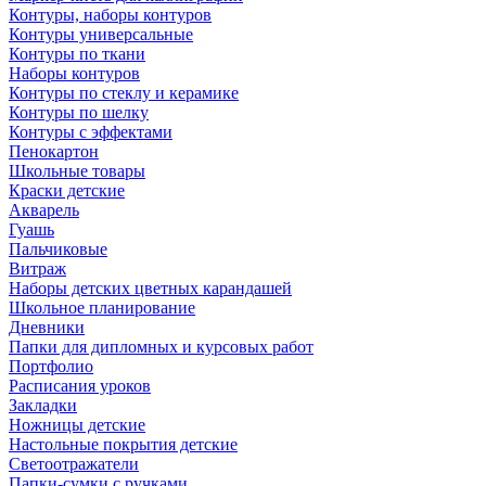
Контуры, наборы контуров
Контуры универсальные
Контуры по ткани
Наборы контуров
Контуры по стеклу и керамике
Контуры по шелку
Контуры с эффектами
Пенокартон
Школьные товары
Краски детские
Акварель
Гуашь
Пальчиковые
Витраж
Наборы детских цветных карандашей
Школьное планирование
Дневники
Папки для дипломных и курсовых работ
Портфолио
Расписания уроков
Закладки
Ножницы детские
Настольные покрытия детские
Светоотражатели
Папки-сумки с ручками