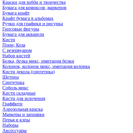
Краски для хобби и творчества
Бумага для комиксов ,маркеров
Бумага крафт
Крафт бумага в альбомах
Ручки для графики и рисунка
Гипсовые фигуры
Бумага для акварели
Кисти
Пони; Коза
С резервуаром
Набор кистей
Белка, белка микс, имитация белки
Колонок, колонок микс, имитация колонка
Кисти декола (синтетика)
Щетина
Синтетика
Соболь микс
Кисти складные
Кисти для золочения
Граффити
Аэрозольная краска
Маркеры и заправки
Перья и кэпы
Наборы
Аксессуары