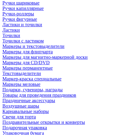
Ручки шариковые
Ручки капиллярные
Ручки-роллеры
Ручки фигурные
Ластики и точилки
Ластики
Точилки
Точилки с ластиком
Маркеры и текстовыделители
Маркеры для флипчарта
Маркеры для магнитно-маркерной доски
Маркеры для CD/DVD
Маркеры перманентные
Текстовыделители
Маркер-краска специальные
Маркеры меловые
Подарки, сувениры, награды
Товары для проведения праздников
Праздничные аксессуары
Воздушные шары
Карнавальные наборы
Свечи для торта
Поздравительные открытки и конверты
Подарочная упаковка
Упаковочная бумага