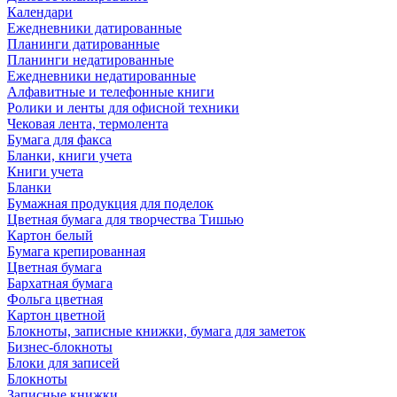
Календари
Ежедневники датированные
Планинги датированные
Планинги недатированные
Ежедневники недатированные
Алфавитные и телефонные книги
Ролики и ленты для офисной техники
Чековая лента, термолента
Бумага для факса
Бланки, книги учета
Книги учета
Бланки
Бумажная продукция для поделок
Цветная бумага для творчества Тишью
Картон белый
Бумага крепированная
Цветная бумага
Бархатная бумага
Фольга цветная
Картон цветной
Блокноты, записные книжки, бумага для заметок
Бизнес-блокноты
Блоки для записей
Блокноты
Записные книжки