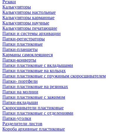
Резаки
Калькуляторы
Калькуляторы настольные
Калькуляторы карманные
Калькуляторы научные
Калькуляторы печатающие
Папки и системы архивации
Папки-регистраторы
Папки пластиковые
Папки-планшеты
Карманы самоклеящиеся
Папки-конверты
Папки пластиковые с вкладышами
Папки пластиковые на кольцах
Папки пластиковые с пружиным скоросшивателем
Папки- портфели
Папки пластиковые на резинках
Папки на молнии
Папки пластиковые с зажимом
Папки-вкладыши
Скоросшиватели пластиковые
Папки пластиковые с отделениями
Папки-уголки
Разделители листов
Короба архивные пластиковые