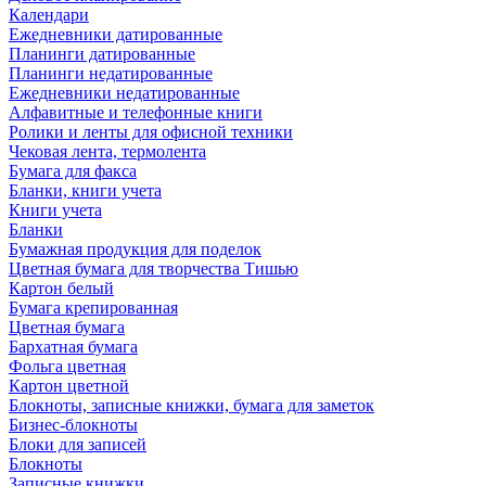
Календари
Ежедневники датированные
Планинги датированные
Планинги недатированные
Ежедневники недатированные
Алфавитные и телефонные книги
Ролики и ленты для офисной техники
Чековая лента, термолента
Бумага для факса
Бланки, книги учета
Книги учета
Бланки
Бумажная продукция для поделок
Цветная бумага для творчества Тишью
Картон белый
Бумага крепированная
Цветная бумага
Бархатная бумага
Фольга цветная
Картон цветной
Блокноты, записные книжки, бумага для заметок
Бизнес-блокноты
Блоки для записей
Блокноты
Записные книжки