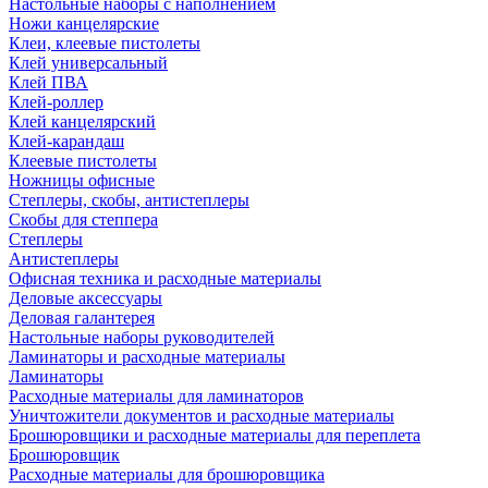
Настольные наборы с наполнением
Ножи канцелярские
Клеи, клеевые пистолеты
Клей универсальный
Клей ПВА
Клей-роллер
Клей канцелярский
Клей-карандаш
Клеевые пистолеты
Ножницы офисные
Степлеры, скобы, антистеплеры
Скобы для степпера
Степлеры
Антистеплеры
Офисная техника и расходные материалы
Деловые аксессуары
Деловая галантерея
Настольные наборы руководителей
Ламинаторы и расходные материалы
Ламинаторы
Расходные материалы для ламинаторов
Уничтожители документов и расходные материалы
Брошюровщики и расходные материалы для переплета
Брошюровщик
Расходные материалы для брошюровщика