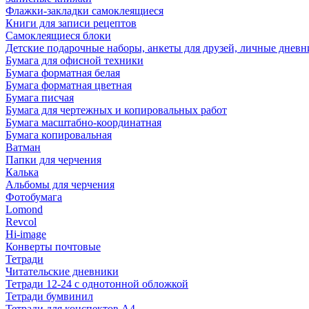
Флажки-закладки самоклеящиеся
Книги для записи рецептов
Самоклеящиеся блоки
Детские подарочные наборы, анкеты для друзей, личные днев
Бумага для офисной техники
Бумага форматная белая
Бумага форматная цветная
Бумага писчая
Бумага для чертежных и копировальных работ
Бумага масштабно-координатная
Бумага копировальная
Ватман
Папки для черчения
Калька
Альбомы для черчения
Фотобумага
Lomond
Revcol
Hi-image
Конверты почтовые
Тетради
Читательские дневники
Тетради 12-24 с однотонной обложкой
Тетради бумвинил
Тетради для конспектов А4