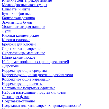
Клейкие ленты декоративные
Мелкоофисные аксессуары
Шпагаты и нити
Булавки офисные
Банковская резинка
Зажимы для бумаг
Увлажнители для пальцев
Лупы
Кнопки канцелярские
Кнопки силовые
Брелоки для ключей
Скрепки канцелярские
Скрепочницы магнитные
Шило канцелярское
Набор мелкоофисных принадлежностей
Дыроколы
Корректирующие средства
Корректирующие жидкости и разбавители
Корректирующие карандаши
Корректирующие ленты
Настольные покрытия офисные
Наборы настольные, подставки, лотки
Лотки для бумаг
Подставки-стаканы
Подставки для канцелярских принадлежностей