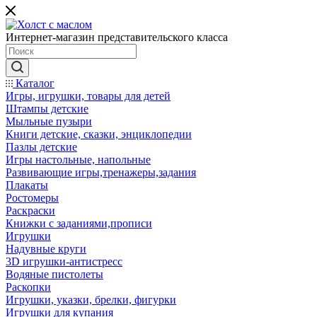
Интернет-магазин представительского класса
Каталог
Игры, игрушки, товары для детей
Штампы детские
Мыльные пузыри
Книги детские, сказки, энциклопедии
Пазлы детские
Игры настольные, напольные
Развивающие игры,тренажеры,задания
Плакаты
Ростомеры
Раскраски
Книжки с заданиями,прописи
Игрушки
Надувные круги
3D игрушки-антистресс
Водяные пистолеты
Раскопки
Игрушки, указки, брелки, фигурки
Игрушки для купания