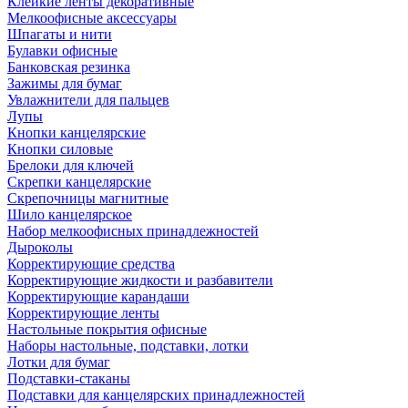
Клейкие ленты декоративные
Мелкоофисные аксессуары
Шпагаты и нити
Булавки офисные
Банковская резинка
Зажимы для бумаг
Увлажнители для пальцев
Лупы
Кнопки канцелярские
Кнопки силовые
Брелоки для ключей
Скрепки канцелярские
Скрепочницы магнитные
Шило канцелярское
Набор мелкоофисных принадлежностей
Дыроколы
Корректирующие средства
Корректирующие жидкости и разбавители
Корректирующие карандаши
Корректирующие ленты
Настольные покрытия офисные
Наборы настольные, подставки, лотки
Лотки для бумаг
Подставки-стаканы
Подставки для канцелярских принадлежностей