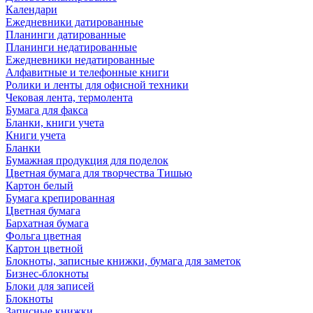
Календари
Ежедневники датированные
Планинги датированные
Планинги недатированные
Ежедневники недатированные
Алфавитные и телефонные книги
Ролики и ленты для офисной техники
Чековая лента, термолента
Бумага для факса
Бланки, книги учета
Книги учета
Бланки
Бумажная продукция для поделок
Цветная бумага для творчества Тишью
Картон белый
Бумага крепированная
Цветная бумага
Бархатная бумага
Фольга цветная
Картон цветной
Блокноты, записные книжки, бумага для заметок
Бизнес-блокноты
Блоки для записей
Блокноты
Записные книжки