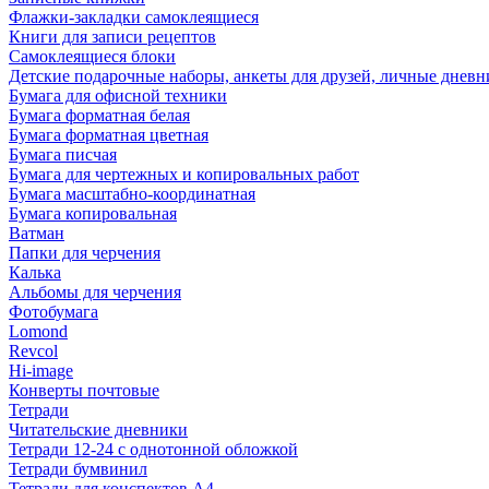
Флажки-закладки самоклеящиеся
Книги для записи рецептов
Самоклеящиеся блоки
Детские подарочные наборы, анкеты для друзей, личные днев
Бумага для офисной техники
Бумага форматная белая
Бумага форматная цветная
Бумага писчая
Бумага для чертежных и копировальных работ
Бумага масштабно-координатная
Бумага копировальная
Ватман
Папки для черчения
Калька
Альбомы для черчения
Фотобумага
Lomond
Revcol
Hi-image
Конверты почтовые
Тетради
Читательские дневники
Тетради 12-24 с однотонной обложкой
Тетради бумвинил
Тетради для конспектов А4