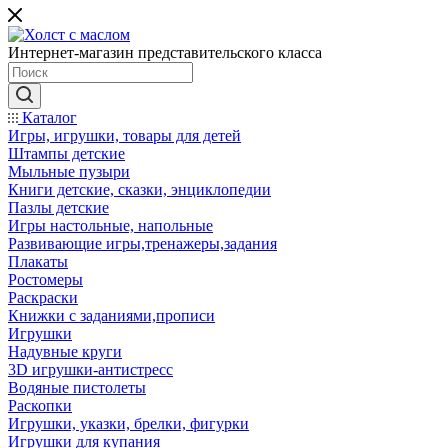
Интернет-магазин представительского класса
Каталог
Игры, игрушки, товары для детей
Штампы детские
Мыльные пузыри
Книги детские, сказки, энциклопедии
Пазлы детские
Игры настольные, напольные
Развивающие игры,тренажеры,задания
Плакаты
Ростомеры
Раскраски
Книжки с заданиями,прописи
Игрушки
Надувные круги
3D игрушки-антистресс
Водяные пистолеты
Раскопки
Игрушки, указки, брелки, фигурки
Игрушки для купания