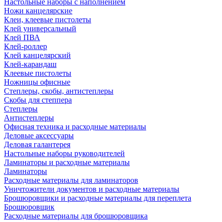
Настольные наборы с наполнением
Ножи канцелярские
Клеи, клеевые пистолеты
Клей универсальный
Клей ПВА
Клей-роллер
Клей канцелярский
Клей-карандаш
Клеевые пистолеты
Ножницы офисные
Степлеры, скобы, антистеплеры
Скобы для степпера
Степлеры
Антистеплеры
Офисная техника и расходные материалы
Деловые аксессуары
Деловая галантерея
Настольные наборы руководителей
Ламинаторы и расходные материалы
Ламинаторы
Расходные материалы для ламинаторов
Уничтожители документов и расходные материалы
Брошюровщики и расходные материалы для переплета
Брошюровщик
Расходные материалы для брошюровщика