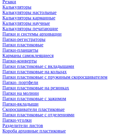
Резаки
Калькуляторы
Калькуляторы настольные
Калькуляторы карманные
Калькуляторы научные
Калькуляторы печатающие
Папки и системы архивации
Папки-регистраторы
Папки пластиковые
Папки-планшеты
Карманы самоклеящиеся
Папки-конверты
Папки пластиковые с вкладышами
Папки пластиковые на кольцах
Папки пластиковые с пружиным скоросшивателем
Папки- портфели
Папки пластиковые на резинках
Папки на молнии
Папки пластиковые с зажимом
Папки-вкладыши
Скоросшиватели пластиковые
Папки пластиковые с отделениями
Папки-уголки
Разделители листов
Короба архивные пластиковые