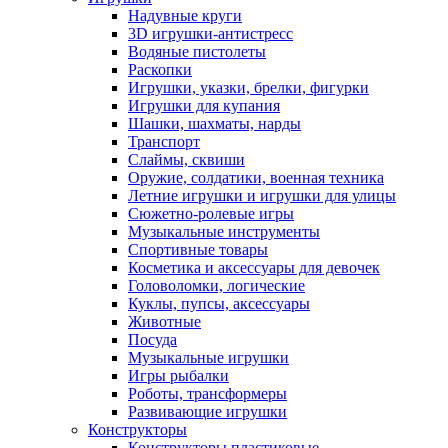
Надувные круги
3D игрушки-антистресс
Водяные пистолеты
Раскопки
Игрушки, указки, брелки, фигурки
Игрушки для купания
Шашки, шахматы, нарды
Транспорт
Слаймы, сквиши
Оружие, солдатики, военная техника
Летние игрушки и игрушки для улицы
Сюжетно-ролевые игры
Музыкальные инструменты
Спортивные товары
Косметика и аксессуары для девочек
Головоломки, логические
Куклы, пупсы, аксессуары
Животные
Посуда
Музыкальные игрушки
Игры рыбалки
Роботы, трансформеры
Развивающие игрушки
Конструкторы
Конструкторы пластиковые