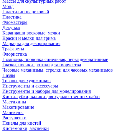
Массы для скульптурных работ
Молд
Пластилин шариковый
Пластика
Фломастеры
Декупаж
Карандаши восковые, мелки
Краски и мелки для грима
Маркеры для декорирования
Трафареты
Флористика
Помпоны, проволка синельная, перья декоративные
Глазки, носики, ротики для творчества
Часовые механизмы, стрелки для часовых механизмов
Пазлы
Товары для художников
Инструменты и аксессуары
Инструменты и наборы для моделирования
Кисти-губки, валики для художественных работ
Мастихины
Макетирование
Манекены
Растушевки
Пеналы для кистей
Кистемойки, масленки