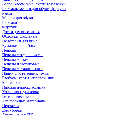
Веера, кассы букв, счетные палочки
Рюкзаки, мешки для обуви, фартуки
Ранцы
Мешки для обуви
Рюкзаки
Фартуки
Доски для рисования
Обложки школьные
Подставки для книг
Бутылки, ланчбоксы
Пеналы
Пеналы с отделениями
Пеналы мягкие
Пеналы пластиковые
Пеналы металлические
Папки для тетрадей, труда
Глобусы, карты, справочники
Кошельки
Наборы первоклассника
Хозтовары, упаковка
Гигиенические товары
Упаковочные материалы
Перчатки
Для уборки
Аксессуары к ПК