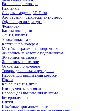
Развивающие товары
Наклейки
Сборные модели ,3D Пазл
Арт-терапия, раскраски-антистресс
Обучающая литература
Фоамиран
Багеты для картин
Ленты, шпагат
Эпоксидная смола
Картины по номерам
Мозайка стразами на подрамнике
Живопись на холсте с подрамником
Живопись на дереве
Живопись на картоне
Открытки по номерам
Товары для шитья и рукоделия
Наборы для вышивания крестом
Пряжа
Канва, пяльцы, иглы
Инструменты для вязания
Наборы для вышивания лентами
Бисероплетение
Нитки
Швейные принадлежности
Коробки для швейных принадлежностей