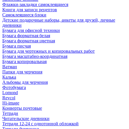
Флажки-закладки самоклеящиеся
Книги для записи рецептов
Самоклеящиеся блоки
Детские подарочные наборы, анкеты для друзей, личные
дневники
Бумага для офисной техники
Бумага форматная белая
Бумага форматная цветная
Бумага писчая
Бумага для чертежных и копировальных работ
Бумага масштабно-координатная
Бумага копировальная
Ватман
Папки для черчения
Калька
Альбомы для черчения
Фотобумага
Lomond
Revcol
Hi-image
Конверты почтовые
Тетради
Читательские дневники
Тетради 12-24 с однотонной обложкой
Тетради бумвинил