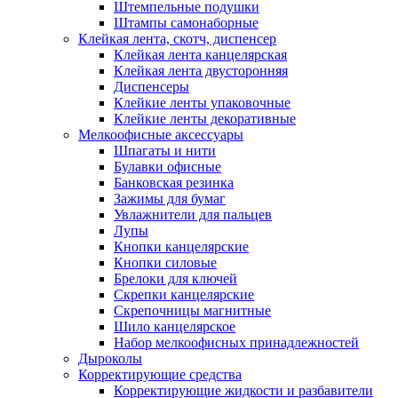
Штемпельные подушки
Штампы самонаборные
Клейкая лента, скотч, диспенсер
Клейкая лента канцелярская
Клейкая лента двусторонняя
Диспенсеры
Клейкие ленты упаковочные
Клейкие ленты декоративные
Мелкоофисные аксессуары
Шпагаты и нити
Булавки офисные
Банковская резинка
Зажимы для бумаг
Увлажнители для пальцев
Лупы
Кнопки канцелярские
Кнопки силовые
Брелоки для ключей
Скрепки канцелярские
Скрепочницы магнитные
Шило канцелярское
Набор мелкоофисных принадлежностей
Дыроколы
Корректирующие средства
Корректирующие жидкости и разбавители