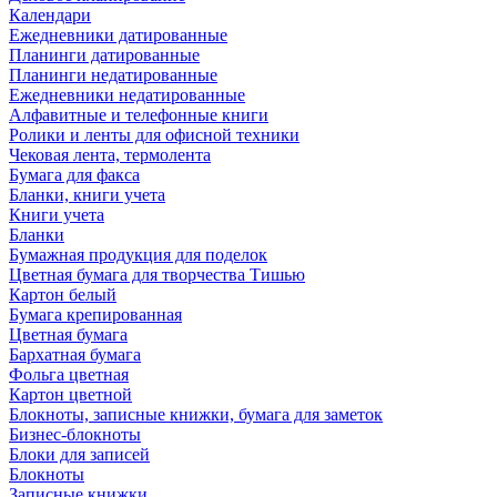
Календари
Ежедневники датированные
Планинги датированные
Планинги недатированные
Ежедневники недатированные
Алфавитные и телефонные книги
Ролики и ленты для офисной техники
Чековая лента, термолента
Бумага для факса
Бланки, книги учета
Книги учета
Бланки
Бумажная продукция для поделок
Цветная бумага для творчества Тишью
Картон белый
Бумага крепированная
Цветная бумага
Бархатная бумага
Фольга цветная
Картон цветной
Блокноты, записные книжки, бумага для заметок
Бизнес-блокноты
Блоки для записей
Блокноты
Записные книжки