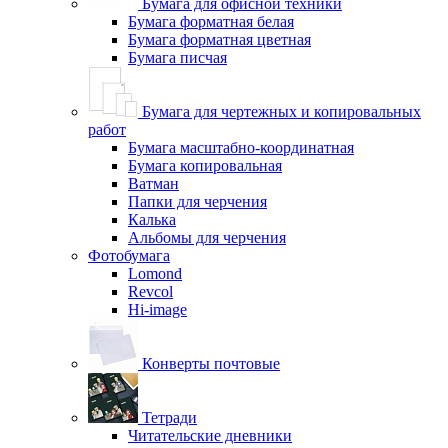
Бумага для офисной техники
Бумага форматная белая
Бумага форматная цветная
Бумага писчая
Бумага для чертежных и копировальных
работ
Бумага масштабно-координатная
Бумага копировальная
Ватман
Папки для черчения
Калька
Альбомы для черчения
Фотобумага
Lomond
Revcol
Hi-image
Конверты почтовые
Тетради
Читательские дневники