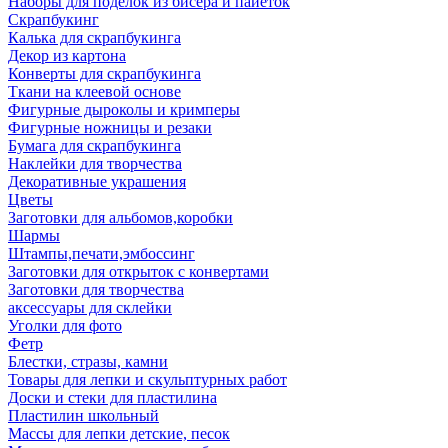
Наборы для поделок из бисера и пайеток
Скрапбукинг
Калька для скрапбукинга
Декор из картона
Конверты для скрапбукинга
Ткани на клеевой основе
Фигурные дыроколы и кримперы
Фигурные ножницы и резаки
Бумага для скрапбукинга
Наклейки для творчества
Декоративные украшения
Цветы
Заготовки для альбомов,коробки
Шармы
Штампы,печати,эмбоссинг
Заготовки для открыток с конвертами
Заготовки для творчества
аксессуары для склейки
Уголки для фото
Фетр
Блестки, стразы, камни
Товары для лепки и скульптурных работ
Доски и стеки для пластилина
Пластилин школьный
Массы для лепки детские, песок