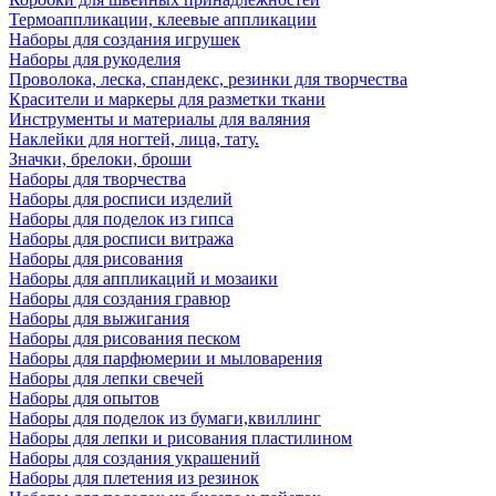
Термоаппликации, клеевые аппликации
Наборы для создания игрушек
Наборы для рукоделия
Проволока, леска, спандекс, резинки для творчества
Красители и маркеры для разметки ткани
Инструменты и материалы для валяния
Наклейки для ногтей, лица, тату.
Значки, брелоки, броши
Наборы для творчества
Наборы для росписи изделий
Наборы для поделок из гипса
Наборы для росписи витража
Наборы для рисования
Наборы для аппликаций и мозаики
Наборы для создания гравюр
Наборы для выжигания
Наборы для рисования песком
Наборы для парфюмерии и мыловарения
Наборы для лепки свечей
Наборы для опытов
Наборы для поделок из бумаги,квиллинг
Наборы для лепки и рисования пластилином
Наборы для создания украшений
Наборы для плетения из резинок