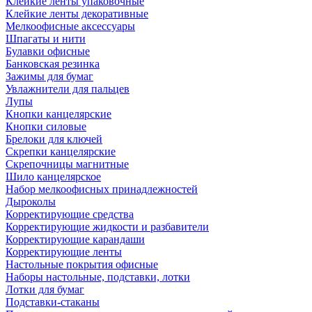
Клейкие ленты упаковочные
Клейкие ленты декоративные
Мелкоофисные аксессуары
Шпагаты и нити
Булавки офисные
Банковская резинка
Зажимы для бумаг
Увлажнители для пальцев
Лупы
Кнопки канцелярские
Кнопки силовые
Брелоки для ключей
Скрепки канцелярские
Скрепочницы магнитные
Шило канцелярское
Набор мелкоофисных принадлежностей
Дыроколы
Корректирующие средства
Корректирующие жидкости и разбавители
Корректирующие карандаши
Корректирующие ленты
Настольные покрытия офисные
Наборы настольные, подставки, лотки
Лотки для бумаг
Подставки-стаканы