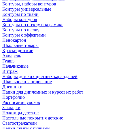
Контуры, наборы контуров
Контуры универсальные
Контуры по ткани
Наборы контуров
Контуры по стеклу и керамике
Контуры по шелку
Контуры с эффектами
Пенокартон
Школьные товары
Краски детские
Акварель
Гуашь
Пальчиковые
Витраж
Наборы детских цветных карандашей
Школьное планирование
Дневники
Папки для дипломных и курсовых работ
Портфолио
Расписания уроков
Закладки
Ножницы детские
Настольные покрытия детские
Светоотражатели
Папки-сумки с ручками