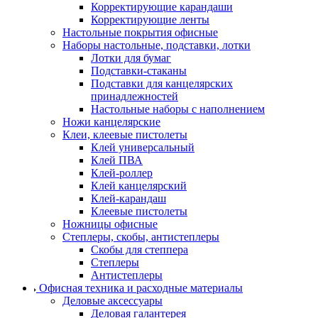
Корректирующие карандаши
Корректирующие ленты
Настольные покрытия офисные
Наборы настольные, подставки, лотки
Лотки для бумаг
Подставки-стаканы
Подставки для канцелярских
принадлежностей
Настольные наборы с наполнением
Ножи канцелярские
Клеи, клеевые пистолеты
Клей универсальный
Клей ПВА
Клей-роллер
Клей канцелярский
Клей-карандаш
Клеевые пистолеты
Ножницы офисные
Степлеры, скобы, антистеплеры
Скобы для степпера
Степлеры
Антистеплеры
Офисная техника и расходные материалы
Деловые аксессуары
Деловая галантерея