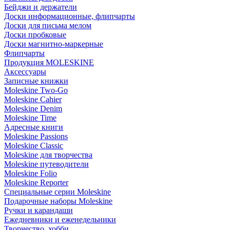
Бейджи и держатели
Доски информационные, флипчарты
Доски для письма мелом
Доски пробковые
Доски магнитно-маркерные
Флипчарты
Продукция MOLESKINE
Аксессуары
Записные книжки
Moleskine Two-Go
Moleskine Cahier
Moleskine Denim
Moleskine Time
Адресные книги
Moleskine Passions
Moleskine Classic
Moleskine для творчества
Moleskine путеводители
Moleskine Folio
Moleskine Reporter
Специальные серии Moleskine
Подарочные наборы Moleskine
Ручки и карандаши
Ежедневники и еженедельники
Творчество, хобби