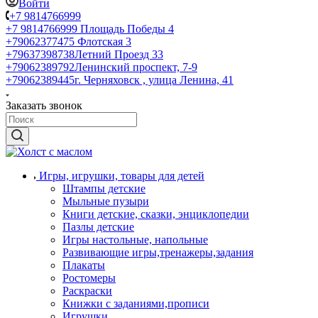
Войти
+7 9814766999
+7 9814766999
Площадь Победы 4
+79062377475
Флотская 3
+79637398738
Летний Проезд 33
+79062389792
Ленинский проспект, 7-9
+79062389445
г. Черняховск , улица Ленина, 41
Заказать звонок
Игры, игрушки, товары для детей
Штампы детские
Мыльные пузыри
Книги детские, сказки, энциклопедии
Пазлы детские
Игры настольные, напольные
Развивающие игры,тренажеры,задания
Плакаты
Ростомеры
Раскраски
Книжки с заданиями,прописи
Игрушки