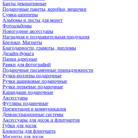
Банты декоративные
Подарочные пакеты, коробки, мешочки
Сумки-шопперы
Альбомы и листы для монет
Фотоальбомы
Новогодние аксессуары
Наградная и поздравительная продукция
Брелоки, Магниты
Благодарности, грамоты, дипломы
Дизайн-бумага
Папки адресные
Рамки для фотографий
Подарочные письменные принадлежности
Ручки-роллеры подарочные
Ручки шариковые подарочные
Ручки перьевые подарочные
Карандаши подарочные
Аксессуары
Футляры подарочные
Презентация и коммуникация
Демонстрационные системы
Аксессуары для досок и флипчартов
Губки для досок
Блокноты для флипчарта
Магниты для досок