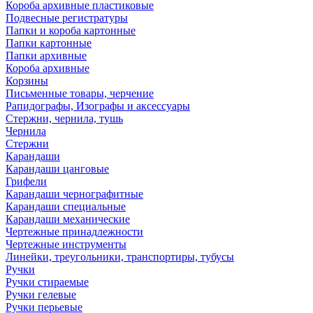
Короба архивные пластиковые
Подвесные регистратуры
Папки и короба картонные
Папки картонные
Папки архивные
Короба архивные
Корзины
Письменные товары, черчение
Рапидографы, Изографы и аксессуары
Стержни, чернила, тушь
Чернила
Стержни
Карандаши
Карандаши цанговые
Грифели
Карандаши чернографитные
Карандаши специальные
Карандаши механические
Чертежные принадлежности
Чертежные инструменты
Линейки, треугольники, транспортиры, тубусы
Ручки
Ручки стираемые
Ручки гелевые
Ручки перьевые