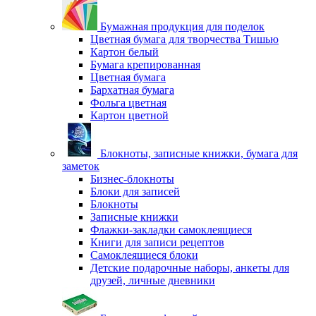
Бумажная продукция для поделок
Цветная бумага для творчества Тишью
Картон белый
Бумага крепированная
Цветная бумага
Бархатная бумага
Фольга цветная
Картон цветной
Блокноты, записные книжки, бумага для
заметок
Бизнес-блокноты
Блоки для записей
Блокноты
Записные книжки
Флажки-закладки самоклеящиеся
Книги для записи рецептов
Самоклеящиеся блоки
Детские подарочные наборы, анкеты для
друзей, личные дневники