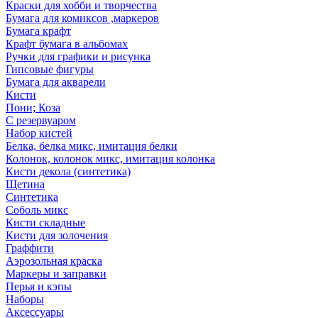
Краски для хобби и творчества
Бумага для комиксов ,маркеров
Бумага крафт
Крафт бумага в альбомах
Ручки для графики и рисунка
Гипсовые фигуры
Бумага для акварели
Кисти
Пони; Коза
С резервуаром
Набор кистей
Белка, белка микс, имитация белки
Колонок, колонок микс, имитация колонка
Кисти декола (синтетика)
Щетина
Синтетика
Соболь микс
Кисти складные
Кисти для золочения
Граффити
Аэрозольная краска
Маркеры и заправки
Перья и кэпы
Наборы
Аксессуары