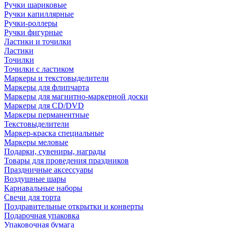
Ручки шариковые
Ручки капиллярные
Ручки-роллеры
Ручки фигурные
Ластики и точилки
Ластики
Точилки
Точилки с ластиком
Маркеры и текстовыделители
Маркеры для флипчарта
Маркеры для магнитно-маркерной доски
Маркеры для CD/DVD
Маркеры перманентные
Текстовыделители
Маркер-краска специальные
Маркеры меловые
Подарки, сувениры, награды
Товары для проведения праздников
Праздничные аксессуары
Воздушные шары
Карнавальные наборы
Свечи для торта
Поздравительные открытки и конверты
Подарочная упаковка
Упаковочная бумага