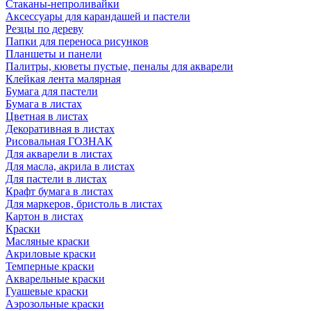
Стаканы-непроливайки
Аксессуары для карандашей и пастели
Резцы по дереву
Папки для переноса рисунков
Планшеты и панели
Палитры, кюветы пустые, пеналы для акварели
Клейкая лента малярная
Бумага для пастели
Бумага в листах
Цветная в листах
Декоративная в листах
Рисовальная ГОЗНАК
Для акварели в листах
Для масла, акрила в листах
Для пастели в листах
Крафт бумага в листах
Для маркеров, бристоль в листах
Картон в листах
Краски
Масляные краски
Акриловые краски
Темперные краски
Акварельные краски
Гуашевые краски
Аэрозольные краски