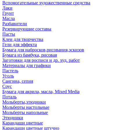
Вспомогательные художественные средства
Лаки
Грунт
Масла
Разбавители
Резервирующие составы
Пасты
Клеи для творчества
Гели для эффекта
Бумага для набросков,рисования,эскизов
Бумага из бамбука, рисовая
Заготовки для росписи и др. худ. работ
Материалы для графики
Пастель
Уголь
Сангина, сепия
Соус
Бумага для акрила, масла, Mixed Media
Поталь
Мольберты,этюдники
Мольберты настольные
Мольберты напольные
Этюдники
Карандаши цветные
Карандаши цветные штучно