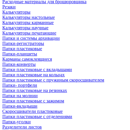
Расходные материалы для брошюровщика
Резаки
Калькуляторы
Калькуляторы настольные
Калькуляторы карманные
Калькуляторы научные
Калькуляторы печатающие
Папки и системы архивации
Папки-регистраторы
Папки пластиковые
Папки-планшеты
Карманы самоклеящиеся
Папки-конверты
Папки пластиковые с вкладышами
Папки пластиковые на кольцах
Папки пластиковые с пружиным скоросшивателем
Папки- портфели
Папки пластиковые на резинках
Папки на молнии
Папки пластиковые с зажимом
Папки-вкладыши
Скоросшиватели пластиковые
Папки пластиковые с отделениями
Папки-уголки
Разделители листов