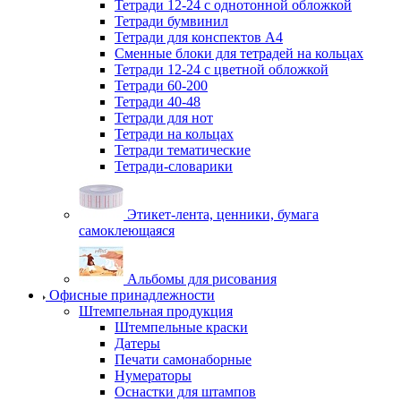
Тетради 12-24 с однотонной обложкой
Тетради бумвинил
Тетради для конспектов А4
Сменные блоки для тетрадей на кольцах
Тетради 12-24 с цветной обложкой
Тетради 60-200
Тетради 40-48
Тетради для нот
Тетради на кольцах
Тетради тематические
Тетради-словарики
Этикет-лента, ценники, бумага
самоклеющаяся
Альбомы для рисования
Офисные принадлежности
Штемпельная продукция
Штемпельные краски
Датеры
Печати самонаборные
Нумераторы
Оснастки для штампов