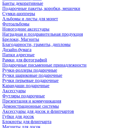
Банты декоративные
Подарочные пакеты, коробки, мешочки
Сумки-шопперы
Альбомы и листы для монет
Фотоальбомы
Новогодние аксессуары
Наградная и поздравительная продукция
Брелоки, Магниты
Благодарности, грамоты, дипломы
Дизайн-бумага
Папки адресные
Рамки для фотографий
Подарочные письменные принадлежности
Ручки-роллеры подарочные
Ручки шариковые подарочные
Ручки перьевые подарочные
Карандаши подарочные
Аксессуары
Футляры подарочные
Презентация и коммуникация
Демонстрационные системы
Аксессуары для досок и флипчартов
Губки для досок
Блокноты для флипчарта
Магниты для досок