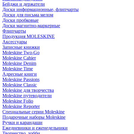
Бейджи и держатели
Доски информационные, флипчарты
Доски для письма мелом
Доски пробковые
Доски магнитно-маркерные
Флипчарты
Продукция MOLESKINE
Аксессуары
Записные книжки
Moleskine Two-Go
Moleskine Cahier
Moleskine Denim
Moleskine Time
Адресные книги
Moleskine Passions
Moleskine Classic
Moleskine для творчества
Moleskine путеводители
Moleskine Folio
Moleskine Reporter
Специальные серии Moleskine
Подарочные наборы Moleskine
Ручки и карандаши
Ежедневники и еженедельники
Творчество, хобби