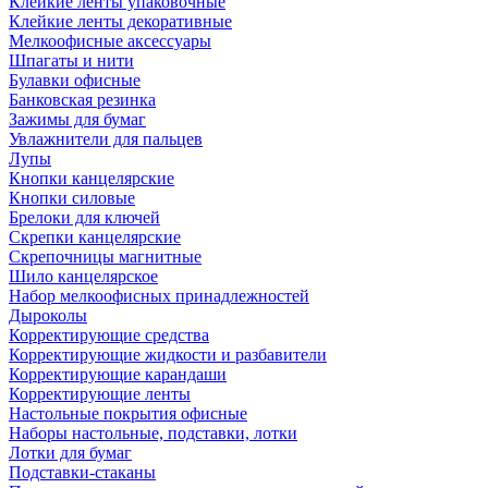
Клейкие ленты упаковочные
Клейкие ленты декоративные
Мелкоофисные аксессуары
Шпагаты и нити
Булавки офисные
Банковская резинка
Зажимы для бумаг
Увлажнители для пальцев
Лупы
Кнопки канцелярские
Кнопки силовые
Брелоки для ключей
Скрепки канцелярские
Скрепочницы магнитные
Шило канцелярское
Набор мелкоофисных принадлежностей
Дыроколы
Корректирующие средства
Корректирующие жидкости и разбавители
Корректирующие карандаши
Корректирующие ленты
Настольные покрытия офисные
Наборы настольные, подставки, лотки
Лотки для бумаг
Подставки-стаканы