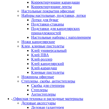
Корректирующие карандаши
Корректирующие ленты
Настольные покрытия офисные
Наборы настольные, подставки, лотки
Лотки для бумаг
Подставки-стаканы
Подставки для канцелярских
принадлежностей
Настольные наборы с наполнением
Ножи канцелярские
Клеи, клеевые пистолеты
Клей универсальный
Клей ПВА
Клей-роллер
Клей канцелярский
Клей-карандаш
Клеевые пистолеты
Ножницы офисные
Степлеры, скобы, антистеплеры
Скобы для степпера
Степлеры
Антистеплеры
Офисная техника и расходные материалы
Деловые аксессуары
Деловая галантерея