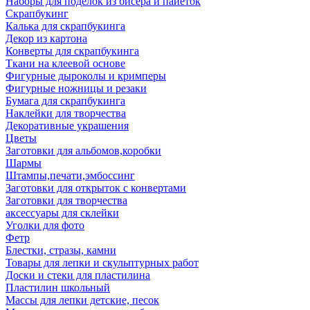
Наборы для поделок из бисера и пайеток
Скрапбукинг
Калька для скрапбукинга
Декор из картона
Конверты для скрапбукинга
Ткани на клеевой основе
Фигурные дыроколы и кримперы
Фигурные ножницы и резаки
Бумага для скрапбукинга
Наклейки для творчества
Декоративные украшения
Цветы
Заготовки для альбомов,коробки
Шармы
Штампы,печати,эмбоссинг
Заготовки для открыток с конвертами
Заготовки для творчества
аксессуары для склейки
Уголки для фото
Фетр
Блестки, стразы, камни
Товары для лепки и скульптурных работ
Доски и стеки для пластилина
Пластилин школьный
Массы для лепки детские, песок