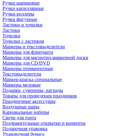
Ручки шариковые
Ручки капиллярные
Ручки-роллеры
Ручки фигурные
Ластики и точилки
Ластики
Точилки
Точилки с ластиком
Маркеры и текстовыделители
Маркеры для флипчарта
Маркеры для магнитно-маркерной доски
Маркеры для CD/DVD
Маркеры перманентные
Текстовыделители
Маркер-краска специальные
Маркеры меловые
Подарки, сувениры, награды
Товары для проведения праздников
Праздничные аксессуары
Воздушные шары
Карнавальные наборы
Свечи для торта
Поздравительные открытки и конверты
Подарочная упаковка
Упаковочная бумага