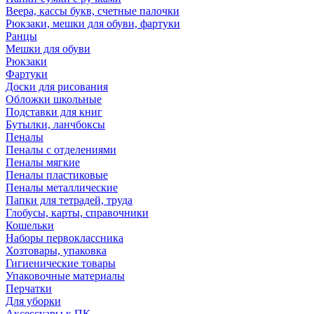
Веера, кассы букв, счетные палочки
Рюкзаки, мешки для обуви, фартуки
Ранцы
Мешки для обуви
Рюкзаки
Фартуки
Доски для рисования
Обложки школьные
Подставки для книг
Бутылки, ланчбоксы
Пеналы
Пеналы с отделениями
Пеналы мягкие
Пеналы пластиковые
Пеналы металлические
Папки для тетрадей, труда
Глобусы, карты, справочники
Кошельки
Наборы первоклассника
Хозтовары, упаковка
Гигиенические товары
Упаковочные материалы
Перчатки
Для уборки
Аксессуары к ПК