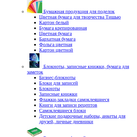
Бумажная продукция для поделок
Цветная бумага для творчества Тишью
Картон белый
Бумага крепированная
Цветная бумага
Бархатная бумага
Фольга цветная
Картон цветной
Блокноты, записные книжки, бумага для
заметок
Бизнес-блокноты
Блоки для записей
Блокноты
Записные книжки
Флажки-закладки самоклеящиеся
Книги для записи рецептов
Самоклеящиеся блоки
Детские подарочные наборы, анкеты для
друзей, личные дневники