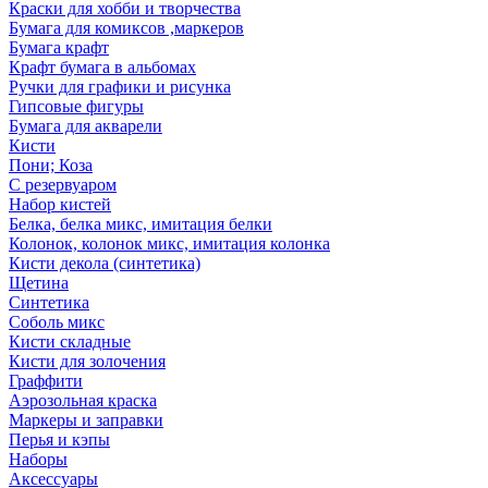
Краски для хобби и творчества
Бумага для комиксов ,маркеров
Бумага крафт
Крафт бумага в альбомах
Ручки для графики и рисунка
Гипсовые фигуры
Бумага для акварели
Кисти
Пони; Коза
С резервуаром
Набор кистей
Белка, белка микс, имитация белки
Колонок, колонок микс, имитация колонка
Кисти декола (синтетика)
Щетина
Синтетика
Соболь микс
Кисти складные
Кисти для золочения
Граффити
Аэрозольная краска
Маркеры и заправки
Перья и кэпы
Наборы
Аксессуары