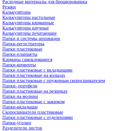
Расходные материалы для брошюровщика
Резаки
Калькуляторы
Калькуляторы настольные
Калькуляторы карманные
Калькуляторы научные
Калькуляторы печатающие
Папки и системы архивации
Папки-регистраторы
Папки пластиковые
Папки-планшеты
Карманы самоклеящиеся
Папки-конверты
Папки пластиковые с вкладышами
Папки пластиковые на кольцах
Папки пластиковые с пружиным скоросшивателем
Папки- портфели
Папки пластиковые на резинках
Папки на молнии
Папки пластиковые с зажимом
Папки-вкладыши
Скоросшиватели пластиковые
Папки пластиковые с отделениями
Папки-уголки
Разделители листов