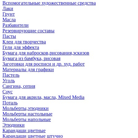
Вспомогательные художественные средства
Лаки
Грунт
Масла
Разбавители
Резервирующие составы
Пасты
Клеи для творчества
Гели для эффекта
Бумага для набросков,рисования,эскизов
Бумага из бамбука, рисовая
Заготовки для росписи и др. худ. работ
Материалы для графики
Пастель
Уголь
Сангина, сепия
Соус
Бумага для акрила, масла, Mixed Media
Поталь
Мольберты,этюдники
Мольберты настольные
Мольберты напольные
Этюдники
Карандаши цветные
Карандаши цветные штучно