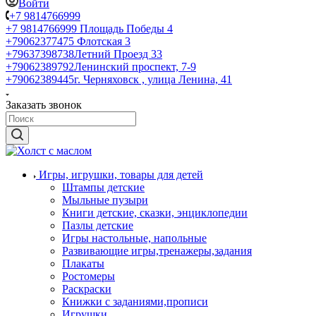
Войти
+7 9814766999
+7 9814766999
Площадь Победы 4
+79062377475
Флотская 3
+79637398738
Летний Проезд 33
+79062389792
Ленинский проспект, 7-9
+79062389445
г. Черняховск , улица Ленина, 41
Заказать звонок
Игры, игрушки, товары для детей
Штампы детские
Мыльные пузыри
Книги детские, сказки, энциклопедии
Пазлы детские
Игры настольные, напольные
Развивающие игры,тренажеры,задания
Плакаты
Ростомеры
Раскраски
Книжки с заданиями,прописи
Игрушки