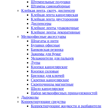
Штемпельные подушки
Штампы самонаборные
Клейкая лента, скотч, диспенсер
Клейкая лента канцелярская
Клейкая лента двусторонняя
Диспенсеры
Клейкие ленты упаковочные
Клейкие ленты декоративные
Мелкоофисные аксессуары
Шпагаты и нити
Булавки офисные
Банковская резинка
Зажимы для бумаг
Увлажнители для пальцев
Лупы
Кнопки канцелярские
Кнопки силовые
Брелоки для ключей
Скрепки канцелярские
Скрепочницы магнитные
Шило канцелярское
Набор мелкоофисных принадлежностей
Дыроколы
Корректирующие средства
Корректирующие жидкости и разбавители