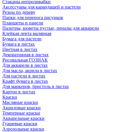
Стаканы-непроливайки
Аксессуары для карандашей и пастели
Резцы по дереву
Папки для переноса рисунков
Планшеты и панели
Палитры, кюветы пустые, пеналы для акварели
Клейкая лента малярная
Бумага для пастели
Бумага в листах
Цветная в листах
Декоративная в листах
Рисовальная ГОЗНАК
Для акварели в листах
Для масла, акрила в листах
Для пастели в листах
Крафт бумага в листах
Для маркеров, бристоль в листах
Картон в листах
Краски
Масляные краски
Акриловые краски
Темперные краски
Акварельные краски
Гуашевые краски
Аэрозольные краски