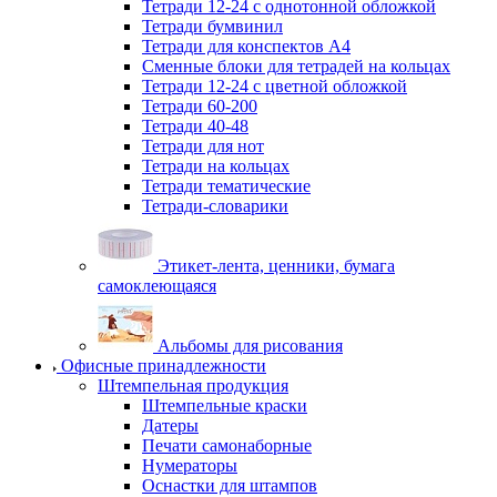
Тетради 12-24 с однотонной обложкой
Тетради бумвинил
Тетради для конспектов А4
Сменные блоки для тетрадей на кольцах
Тетради 12-24 с цветной обложкой
Тетради 60-200
Тетради 40-48
Тетради для нот
Тетради на кольцах
Тетради тематические
Тетради-словарики
Этикет-лента, ценники, бумага
самоклеющаяся
Альбомы для рисования
Офисные принадлежности
Штемпельная продукция
Штемпельные краски
Датеры
Печати самонаборные
Нумераторы
Оснастки для штампов