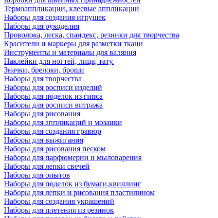
Термоаппликации, клеевые аппликации
Наборы для создания игрушек
Наборы для рукоделия
Проволока, леска, спандекс, резинки для творчества
Красители и маркеры для разметки ткани
Инструменты и материалы для валяния
Наклейки для ногтей, лица, тату.
Значки, брелоки, броши
Наборы для творчества
Наборы для росписи изделий
Наборы для поделок из гипса
Наборы для росписи витража
Наборы для рисования
Наборы для аппликаций и мозаики
Наборы для создания гравюр
Наборы для выжигания
Наборы для рисования песком
Наборы для парфюмерии и мыловарения
Наборы для лепки свечей
Наборы для опытов
Наборы для поделок из бумаги,квиллинг
Наборы для лепки и рисования пластилином
Наборы для создания украшений
Наборы для плетения из резинок