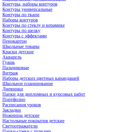
Контуры, наборы контуров
Контуры универсальные
Контуры по ткани
Наборы контуров
Контуры по стеклу и керамике
Контуры по шелку
Контуры с эффектами
Пенокартон
Школьные товары
Краски детские
Акварель
Гуашь
Пальчиковые
Витраж
Наборы детских цветных карандашей
Школьное планирование
Дневники
Папки для дипломных и курсовых работ
Портфолио
Расписания уроков
Закладки
Ножницы детские
Настольные покрытия детские
Светоотражатели
Папки-сумки с ручками