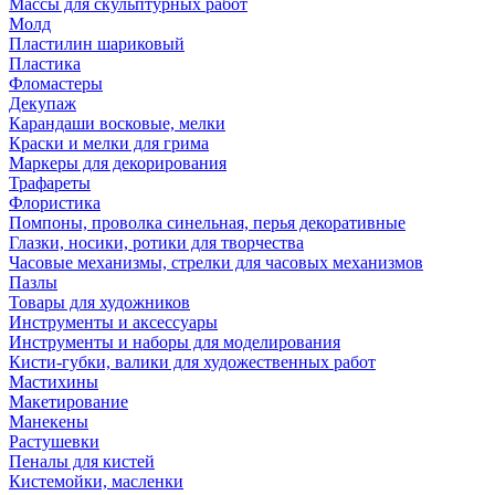
Массы для скульптурных работ
Молд
Пластилин шариковый
Пластика
Фломастеры
Декупаж
Карандаши восковые, мелки
Краски и мелки для грима
Маркеры для декорирования
Трафареты
Флористика
Помпоны, проволка синельная, перья декоративные
Глазки, носики, ротики для творчества
Часовые механизмы, стрелки для часовых механизмов
Пазлы
Товары для художников
Инструменты и аксессуары
Инструменты и наборы для моделирования
Кисти-губки, валики для художественных работ
Мастихины
Макетирование
Манекены
Растушевки
Пеналы для кистей
Кистемойки, масленки