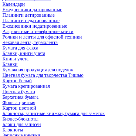
Календари
Ежедневники датированные
Планинги датированные
Планинги недатированные
Ежедневники недатированные
Алфавитные и телефонные книги
Ролики и ленты для офисной техники
Чековая лента, термолента
Бумага для факса
Бланки, книги учета
Книги учета
Бланки
Бумажная продукция для поделок
Цветная бумага для творчества Тишью
Картон белый
Бумага крепированная
Цветная бумага
Бархатная бумага
Фольга цветная
Картон цветной
Блокноты, записные книжки, бумага для заметок
Бизнес-блокноты
Блоки для записей
Блокноты
Записные книжки