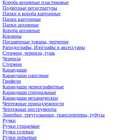
Короба архивные пластиковые
Подвесные регистратуры
Папки и короба картонные
Папки картонные
Папки архивные
Короба архивные
Корзины
Письменные товары, черчение
Рапидографы, Изографы и аксессуары
Стержни, чернила, тушь
Чернила
Стержни
Карандаши
Карандаши цанговые
Грифели
Карандаши чернографитные
Карандаши специальные
Карандаши механические
Чертежные принадлежности
Чертежные инструменты
Линейки, треугольники, транспортиры, тубусы
Ручки
Ручки стираемые
Ручки гелевые
Ручки перьевые