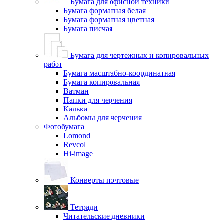
Бумага для офисной техники
Бумага форматная белая
Бумага форматная цветная
Бумага писчая
Бумага для чертежных и копировальных
работ
Бумага масштабно-координатная
Бумага копировальная
Ватман
Папки для черчения
Калька
Альбомы для черчения
Фотобумага
Lomond
Revcol
Hi-image
Конверты почтовые
Тетради
Читательские дневники