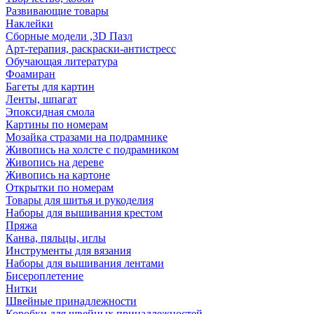
Развивающие товары
Наклейки
Сборные модели ,3D Пазл
Арт-терапия, раскраски-антистресс
Обучающая литература
Фоамиран
Багеты для картин
Ленты, шпагат
Эпоксидная смола
Картины по номерам
Мозайка стразами на подрамнике
Живопись на холсте с подрамником
Живопись на дереве
Живопись на картоне
Открытки по номерам
Товары для шитья и рукоделия
Наборы для вышивания крестом
Пряжа
Канва, пяльцы, иглы
Инструменты для вязания
Наборы для вышивания лентами
Бисероплетение
Нитки
Швейные принадлежности
Коробки для швейных принадлежностей