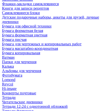
Флажки-закладки самоклеящиеся
Книги для записи рецептов
Самоклеящиеся блоки
Детские подарочные наборы, анкеты для друзей, личные
дневники
Бумага для офисной техники
Бумага форматная белая
Бумага форматная цветная
Бумага писчая
Бумага для чертежных и копировальных работ
Бумага масштабно-координатная
Бумага копировальная
Ватман
Папки для черчения
Калька
Альбомы для черчения
Фотобумага
Lomond
Revcol
Hi-image
Конверты почтовые
Тетради
Читательские дневники
Тетради 12-24 с однотонной обложкой
Тетради бумвинил