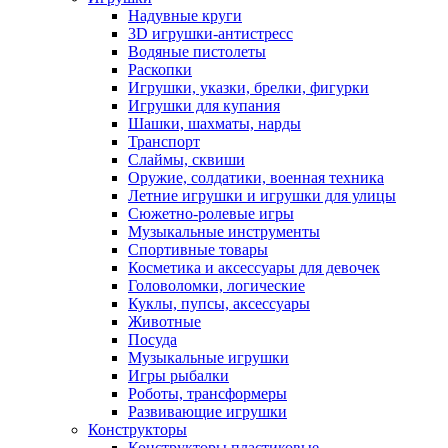
Надувные круги
3D игрушки-антистресс
Водяные пистолеты
Раскопки
Игрушки, указки, брелки, фигурки
Игрушки для купания
Шашки, шахматы, нарды
Транспорт
Слаймы, сквиши
Оружие, солдатики, военная техника
Летние игрушки и игрушки для улицы
Сюжетно-ролевые игры
Музыкальные инструменты
Спортивные товары
Косметика и аксессуары для девочек
Головоломки, логические
Куклы, пупсы, аксессуары
Животные
Посуда
Музыкальные игрушки
Игры рыбалки
Роботы, трансформеры
Развивающие игрушки
Конструкторы
Конструкторы пластиковые