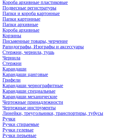
Короба архивные пластиковые
Подвесные регистратуры
Папки и короба картонные
Папки картонные
Папки архивные
Короба архивные
Корзины
Письменные товары, черчение
Рапидографы, Изографы и аксессуары
Стержни, чернила, тушь
Чернила
Стержни
Карандаши
Карандаши цанговые
Грифели
Карандаши чернографитные
Карандаши специальные
Карандаши механические
Чертежные принадлежности
Чертежные инструменты
Линейки, треугольники, транспортиры, тубусы
Ручки
Ручки стираемые
Ручки гелевые
Ручки перьевые