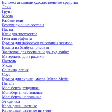
Вспомогательные художественные средства
Лаки
Грунт
Масла
Разбавители
Резервирующие составы
Пасты
Клеи для творчества
Гели для эффекта
Бумага для набросков,рисования,эскизов
Бумага из бамбука, рисовая
Заготовки для росписи и др. худ. работ
Материалы для графики
Пастель
Уголь
Сангина, сепия
Соус
Бумага для акрила, масла, Mixed Media
Поталь
Мольберты,этюдники
Мольберты настольные
Мольберты напольные
Этюдники
Карандаши цветные
Карандаши цветные штучно