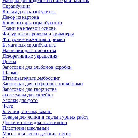
Наборы для поделок из бисера и пайеток
Скрапбукинг
Калька для скрапбукинга
Декор из картона
Конверты для скрапбукинга
Ткани на клеевой основе
Фигурные дыроколы и кримперы
Фигурные ножницы и резаки
Бумага для скрапбукинга
Наклейки для творчества
Декоративные украшения
Цветы
Заготовки для альбомов,коробки
Шармы
Штампы,печати,эмбоссинг
Заготовки для открыток с конвертами
Заготовки для творчества
аксессуары для склейки
Уголки для фото
Фетр
Блестки, стразы, камни
Товары для лепки и скульптурных работ
Доски и стеки для пластилина
Пластилин школьный
Массы для лепки детские, песок