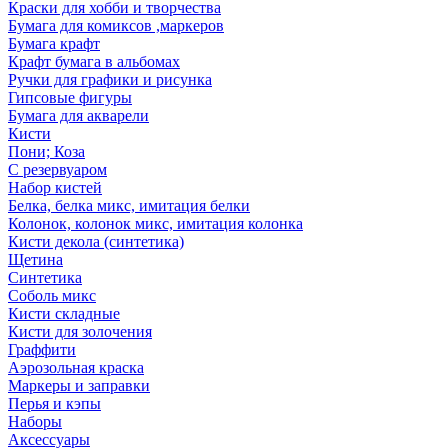
Краски для хобби и творчества
Бумага для комиксов ,маркеров
Бумага крафт
Крафт бумага в альбомах
Ручки для графики и рисунка
Гипсовые фигуры
Бумага для акварели
Кисти
Пони; Коза
С резервуаром
Набор кистей
Белка, белка микс, имитация белки
Колонок, колонок микс, имитация колонка
Кисти декола (синтетика)
Щетина
Синтетика
Соболь микс
Кисти складные
Кисти для золочения
Граффити
Аэрозольная краска
Маркеры и заправки
Перья и кэпы
Наборы
Аксессуары