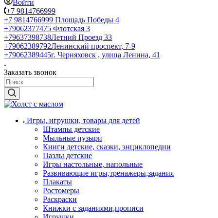
Войти
+7 9814766999
+7 9814766999
Площадь Победы 4
+79062377475
Флотская 3
+79637398738
Летний Проезд 33
+79062389792
Ленинский проспект, 7-9
+79062389445
г. Черняховск , улица Ленина, 41
Заказать звонок
Игры, игрушки, товары для детей
Штампы детские
Мыльные пузыри
Книги детские, сказки, энциклопедии
Пазлы детские
Игры настольные, напольные
Развивающие игры,тренажеры,задания
Плакаты
Ростомеры
Раскраски
Книжки с заданиями,прописи
Игрушки