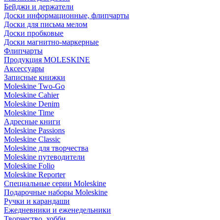
Бейджи и держатели
Доски информационные, флипчарты
Доски для письма мелом
Доски пробковые
Доски магнитно-маркерные
Флипчарты
Продукция MOLESKINE
Аксессуары
Записные книжки
Moleskine Two-Go
Moleskine Cahier
Moleskine Denim
Moleskine Time
Адресные книги
Moleskine Passions
Moleskine Classic
Moleskine для творчества
Moleskine путеводители
Moleskine Folio
Moleskine Reporter
Специальные серии Moleskine
Подарочные наборы Moleskine
Ручки и карандаши
Ежедневники и еженедельники
Творчество, хобби