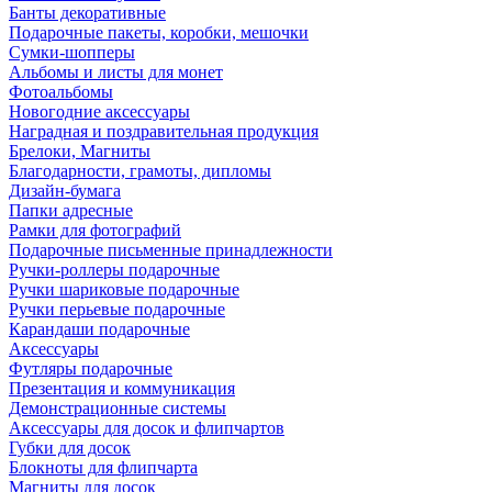
Банты декоративные
Подарочные пакеты, коробки, мешочки
Сумки-шопперы
Альбомы и листы для монет
Фотоальбомы
Новогодние аксессуары
Наградная и поздравительная продукция
Брелоки, Магниты
Благодарности, грамоты, дипломы
Дизайн-бумага
Папки адресные
Рамки для фотографий
Подарочные письменные принадлежности
Ручки-роллеры подарочные
Ручки шариковые подарочные
Ручки перьевые подарочные
Карандаши подарочные
Аксессуары
Футляры подарочные
Презентация и коммуникация
Демонстрационные системы
Аксессуары для досок и флипчартов
Губки для досок
Блокноты для флипчарта
Магниты для досок