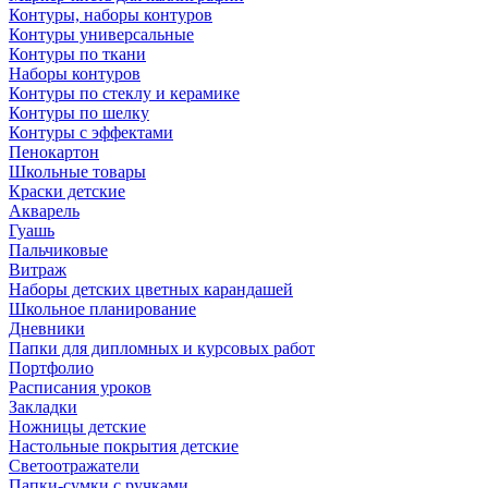
Контуры, наборы контуров
Контуры универсальные
Контуры по ткани
Наборы контуров
Контуры по стеклу и керамике
Контуры по шелку
Контуры с эффектами
Пенокартон
Школьные товары
Краски детские
Акварель
Гуашь
Пальчиковые
Витраж
Наборы детских цветных карандашей
Школьное планирование
Дневники
Папки для дипломных и курсовых работ
Портфолио
Расписания уроков
Закладки
Ножницы детские
Настольные покрытия детские
Светоотражатели
Папки-сумки с ручками