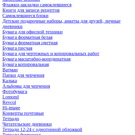
Флажки-закладки самоклеящиеся
Книги для записи рецептов
Самоклеящиеся блоки
Детские подарочные наборы, анкеты для друзей, личные
дневники
Бумага для офисной техники
Бумага форматная белая
Бумага форматная цветная
Бумага писчая
Бумага для чертежных и копировальных работ
Бумага масштабно-координатная
Бумага копировальная
Ватман
Папки для черчения
Калька
Альбомы для черчения
Фотобумага
Lomond
Revcol
Hi-image
Конверты почтовые
Тетради
Читательские дневники
Тетради 12-24 с однотонной обложкой
Тетради бумвинил