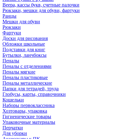
Веера, кассы букв, счетные палочки
Рюкзаки, мешки для обуви, фартуки
Ранцы
Мешки для обуви
Рюкзаки
Фартуки
Доски для рисования
Обложки школьные
Подставки для книг
Бутылки, ланчбоксы
Пеналы
Пеналы с отделениями
Пеналы мягкие
Пеналы пластиковые
Пеналы металлические
Папки для тетрадей, труда
Глобусы, карты, справочники
Кошельки
Наборы первоклассника
Хозтовары, упаковка
Гигиенические товары
Упаковочные материалы
Перчатки
Для уборки
Аксессуары к ПК