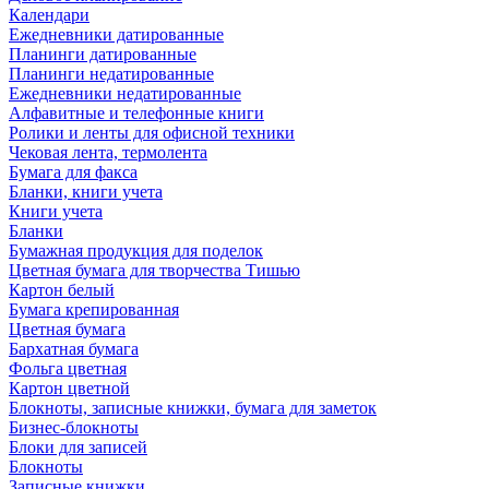
Календари
Ежедневники датированные
Планинги датированные
Планинги недатированные
Ежедневники недатированные
Алфавитные и телефонные книги
Ролики и ленты для офисной техники
Чековая лента, термолента
Бумага для факса
Бланки, книги учета
Книги учета
Бланки
Бумажная продукция для поделок
Цветная бумага для творчества Тишью
Картон белый
Бумага крепированная
Цветная бумага
Бархатная бумага
Фольга цветная
Картон цветной
Блокноты, записные книжки, бумага для заметок
Бизнес-блокноты
Блоки для записей
Блокноты
Записные книжки