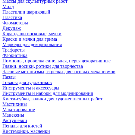
Массы для скульптурных работ
Молд
Пластилин шариковый
Пластика
Фломастеры
Декупаж
Карандаши восковые, мелки
Краски и мелки для грима
Маркеры для декорирования
Трафареты
Флористика
Помпоны, проволка синельная, перья декоративные
Глазки, носики, ротики для творчества
Часовые механизмы, стрелки для часовых механизмов
Пазлы
Товары для художников
Инструменты и аксессуары
Инструменты и наборы для моделирования
Кисти-губки, валики для художественных работ
Мастихины
Макетирование
Манекены
Растушевки
Пеналы для кистей
Кистемойки, масленки