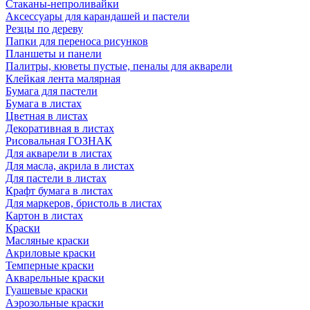
Стаканы-непроливайки
Аксессуары для карандашей и пастели
Резцы по дереву
Папки для переноса рисунков
Планшеты и панели
Палитры, кюветы пустые, пеналы для акварели
Клейкая лента малярная
Бумага для пастели
Бумага в листах
Цветная в листах
Декоративная в листах
Рисовальная ГОЗНАК
Для акварели в листах
Для масла, акрила в листах
Для пастели в листах
Крафт бумага в листах
Для маркеров, бристоль в листах
Картон в листах
Краски
Масляные краски
Акриловые краски
Темперные краски
Акварельные краски
Гуашевые краски
Аэрозольные краски