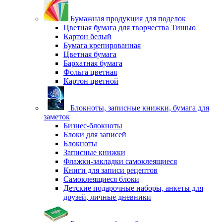
Бумажная продукция для поделок
Цветная бумага для творчества Тишью
Картон белый
Бумага крепированная
Цветная бумага
Бархатная бумага
Фольга цветная
Картон цветной
Блокноты, записные книжки, бумага для
заметок
Бизнес-блокноты
Блоки для записей
Блокноты
Записные книжки
Флажки-закладки самоклеящиеся
Книги для записи рецептов
Самоклеящиеся блоки
Детские подарочные наборы, анкеты для
друзей, личные дневники