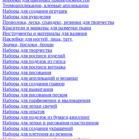
Термоаппликации, клеевые аппликации
Наборы для создания игрушек
Наборы для рукоделия
Проволока, леска, спандекс, резинки для творчества
Красители и маркеры для разметки ткани
Инструменты и материалы для валяния
Наклейки для ногтей, лица, тату.
Значки, брелоки, броши
Наборы для творчества
Наборы для росписи изделий
Наборы для поделок из гипса
Наборы для росписи витража
Наборы для рисования
Наборы для аппликаций и мозаики
Наборы для создания гравюр
Наборы для выжигания
Наборы для рисования песком
Наборы для парфюмерии и мыловарения
Наборы для лепки свечей
Наборы для опытов
Наборы для поделок из бумаги,квиллинг
Наборы для лепки и рисования пластилином
Наборы для создания украшений
Наборы для плетения из резинок