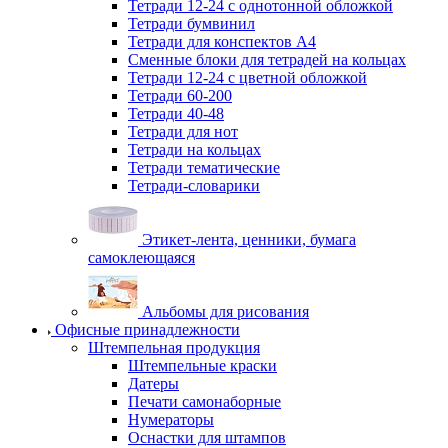
Тетради 12-24 с однотонной обложкой
Тетради бумвинил
Тетради для конспектов А4
Сменные блоки для тетрадей на кольцах
Тетради 12-24 с цветной обложкой
Тетради 60-200
Тетради 40-48
Тетради для нот
Тетради на кольцах
Тетради тематические
Тетради-словарики
Этикет-лента, ценники, бумага
самоклеющаяся
Альбомы для рисования
Офисные принадлежности
Штемпельная продукция
Штемпельные краски
Датеры
Печати самонаборные
Нумераторы
Оснастки для штампов