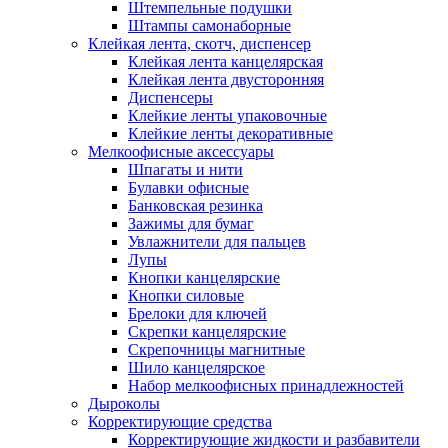
Штемпельные подушки
Штампы самонаборные
Клейкая лента, скотч, диспенсер
Клейкая лента канцелярская
Клейкая лента двусторонняя
Диспенсеры
Клейкие ленты упаковочные
Клейкие ленты декоративные
Мелкоофисные аксессуары
Шпагаты и нити
Булавки офисные
Банковская резинка
Зажимы для бумаг
Увлажнители для пальцев
Лупы
Кнопки канцелярские
Кнопки силовые
Брелоки для ключей
Скрепки канцелярские
Скрепочницы магнитные
Шило канцелярское
Набор мелкоофисных принадлежностей
Дыроколы
Корректирующие средства
Корректирующие жидкости и разбавители