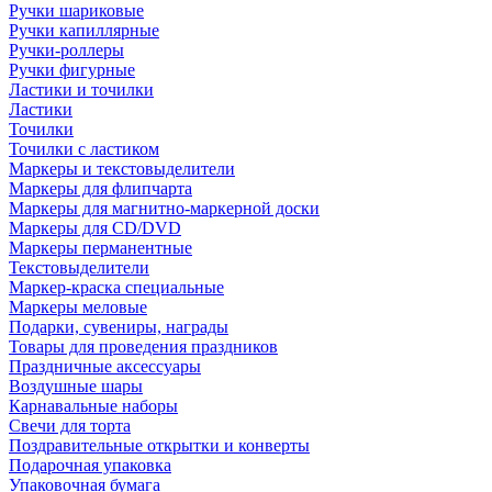
Ручки шариковые
Ручки капиллярные
Ручки-роллеры
Ручки фигурные
Ластики и точилки
Ластики
Точилки
Точилки с ластиком
Маркеры и текстовыделители
Маркеры для флипчарта
Маркеры для магнитно-маркерной доски
Маркеры для CD/DVD
Маркеры перманентные
Текстовыделители
Маркер-краска специальные
Маркеры меловые
Подарки, сувениры, награды
Товары для проведения праздников
Праздничные аксессуары
Воздушные шары
Карнавальные наборы
Свечи для торта
Поздравительные открытки и конверты
Подарочная упаковка
Упаковочная бумага