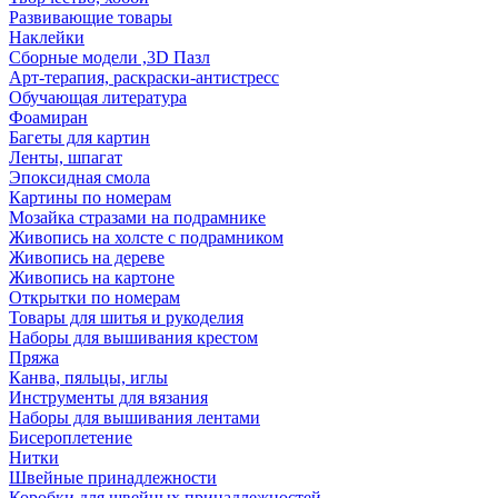
Развивающие товары
Наклейки
Сборные модели ,3D Пазл
Арт-терапия, раскраски-антистресс
Обучающая литература
Фоамиран
Багеты для картин
Ленты, шпагат
Эпоксидная смола
Картины по номерам
Мозайка стразами на подрамнике
Живопись на холсте с подрамником
Живопись на дереве
Живопись на картоне
Открытки по номерам
Товары для шитья и рукоделия
Наборы для вышивания крестом
Пряжа
Канва, пяльцы, иглы
Инструменты для вязания
Наборы для вышивания лентами
Бисероплетение
Нитки
Швейные принадлежности
Коробки для швейных принадлежностей