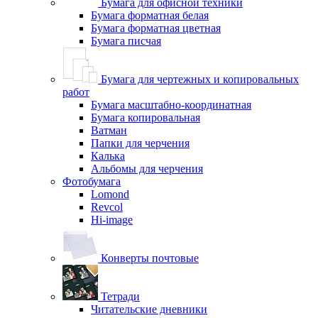
Бумага для офисной техники
Бумага форматная белая
Бумага форматная цветная
Бумага писчая
Бумага для чертежных и копировальных
работ
Бумага масштабно-координатная
Бумага копировальная
Ватман
Папки для черчения
Калька
Альбомы для черчения
Фотобумага
Lomond
Revcol
Hi-image
Конверты почтовые
Тетради
Читательские дневники