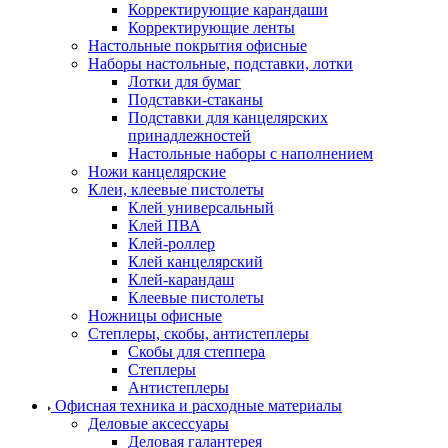
Корректирующие карандаши
Корректирующие ленты
Настольные покрытия офисные
Наборы настольные, подставки, лотки
Лотки для бумаг
Подставки-стаканы
Подставки для канцелярских
принадлежностей
Настольные наборы с наполнением
Ножи канцелярские
Клеи, клеевые пистолеты
Клей универсальный
Клей ПВА
Клей-роллер
Клей канцелярский
Клей-карандаш
Клеевые пистолеты
Ножницы офисные
Степлеры, скобы, антистеплеры
Скобы для степпера
Степлеры
Антистеплеры
Офисная техника и расходные материалы
Деловые аксессуары
Деловая галантерея