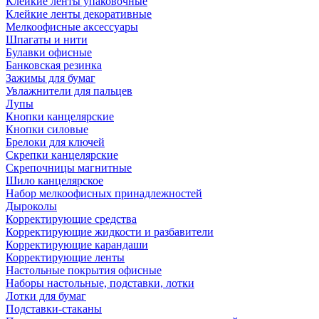
Клейкие ленты упаковочные
Клейкие ленты декоративные
Мелкоофисные аксессуары
Шпагаты и нити
Булавки офисные
Банковская резинка
Зажимы для бумаг
Увлажнители для пальцев
Лупы
Кнопки канцелярские
Кнопки силовые
Брелоки для ключей
Скрепки канцелярские
Скрепочницы магнитные
Шило канцелярское
Набор мелкоофисных принадлежностей
Дыроколы
Корректирующие средства
Корректирующие жидкости и разбавители
Корректирующие карандаши
Корректирующие ленты
Настольные покрытия офисные
Наборы настольные, подставки, лотки
Лотки для бумаг
Подставки-стаканы