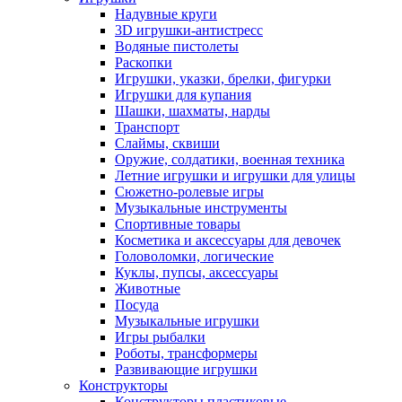
Надувные круги
3D игрушки-антистресс
Водяные пистолеты
Раскопки
Игрушки, указки, брелки, фигурки
Игрушки для купания
Шашки, шахматы, нарды
Транспорт
Слаймы, сквиши
Оружие, солдатики, военная техника
Летние игрушки и игрушки для улицы
Сюжетно-ролевые игры
Музыкальные инструменты
Спортивные товары
Косметика и аксессуары для девочек
Головоломки, логические
Куклы, пупсы, аксессуары
Животные
Посуда
Музыкальные игрушки
Игры рыбалки
Роботы, трансформеры
Развивающие игрушки
Конструкторы
Конструкторы пластиковые