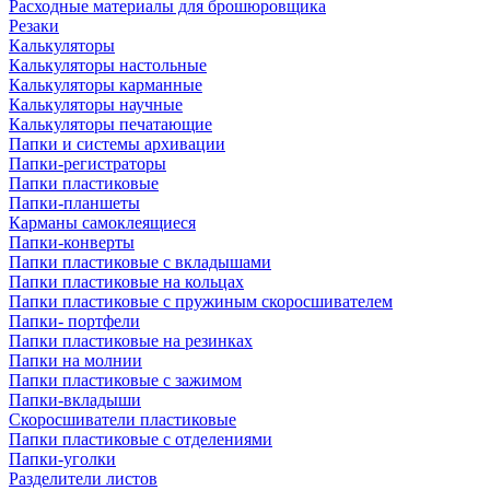
Расходные материалы для брошюровщика
Резаки
Калькуляторы
Калькуляторы настольные
Калькуляторы карманные
Калькуляторы научные
Калькуляторы печатающие
Папки и системы архивации
Папки-регистраторы
Папки пластиковые
Папки-планшеты
Карманы самоклеящиеся
Папки-конверты
Папки пластиковые с вкладышами
Папки пластиковые на кольцах
Папки пластиковые с пружиным скоросшивателем
Папки- портфели
Папки пластиковые на резинках
Папки на молнии
Папки пластиковые с зажимом
Папки-вкладыши
Скоросшиватели пластиковые
Папки пластиковые с отделениями
Папки-уголки
Разделители листов